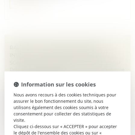
Lire la suite
RAPPORT D’UNE SOMME D’ARGENT
INVESTIE DANS LA CRÉATION D’UNE
SOCIÉTÉ : LE RAPPORT EST DÛ EN VALEUR
Droit de la famille, des personnes et de leur patrimoine
/
Patrimoine et succession
Information sur les cookies
Une femme est décédée le 5 avril 2015, laissant pour lui
succéder ses deux fils. Par testament olographe du 13
Nous avons recours à des cookies techniques pour
novembre 2014, elle indiquait avoir consenti à l’un
assurer le bon fonctionnement du site, nous
d’eux, fin jan...
utilisons également des cookies soumis à votre
consentement pour collecter des statistiques de
Lire la suite
visite.
Cliquez ci-dessous sur « ACCEPTER » pour accepter
le dépôt de l'ensemble des cookies ou sur «