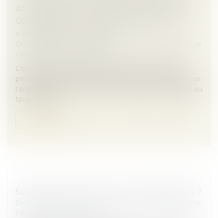
ART. 796-0 TER) : ATTENTION DE NE PAS
CONFONDRE « DOMICILE COMMUN » ET
« RÉSIDENCE COMMUNE »
Droit de la famille, des personnes et de leur patrimoine
/
Patrimoine et succession
L’exonération totale de droits de succession dont
peuvent bénéficier certains frères et sœurs portée par
l’article 796-0 ter du CGI est très attractive eu égard au
taux de 35 %...
Lire la suite
SUCCESSION : QU'EST-CE QUE L'INDIVISION ?
Droit de la famille, des personnes et de leur patrimoine
/
Patrimoine et succession