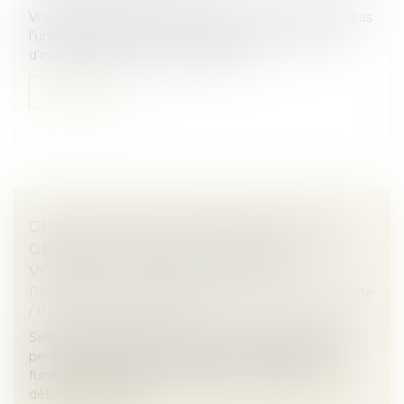
Vous héritez d’une succession mais vous n’en êtes pas
l’unique bénéficiaire ? Vous êtes alors en situation
d’indivision avec les autres héritiers...
Lire la suite
OPPOSITION ENTRE HÉRITIERS SUR LES
OBSÈQUES : LE JUGE PRIVILÉGIE LA
VOLONTÉ EXPRIMÉE DU DÉFUNT
Droit de la famille, des personnes et de leur patrimoine
/
Patrimoine et succession
Selon l’article 3 de la loi du 15 novembre 1887, toute
personne capable peut régler les conditions de ses
funérailles. À défaut de dispositions expresses du
défunt, il appartien...