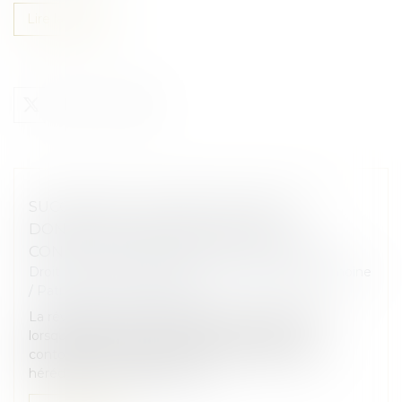
Lire la suite
SUCCESSION : UNE RÉVOCATION DE
DONATION FRAUDULEUSE PEUT
CONSTITUER UN RECEL SUCCESSORAL
Droit de la famille, des personnes et de leur patrimoine
/
Patrimoine et succession
La révocation d'une donation peut être annulée
lorsqu'elle poursuit un but illicite consistant à
contourner les règles protectrices de la réserve
héréditaire et de la réunion fi...