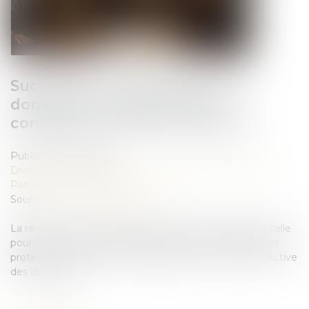
Succession : une révocation de
donation frauduleuse peut
constituer un recel successoral
Publié le :
06/08/2026
Droit de la famille, des personnes et de leur patrimoine
/
Patrimoine et succession
Source :
www.lemag-juridique.com
La révocation d'une donation peut être annulée lorsqu'elle
poursuit un but illicite consistant à contourner les règles
protectrices de la réserve héréditaire et de la réunion fictive
des donations...