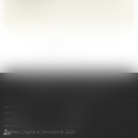
Lire la suite
<<
<
1
2
3
4
>
>>
CABINET SCM 15 LA REYNIE
ACCUEIL
PRÉSENTATION
COMPÉTENCES
CONTACT
HONORAIRES
PLAN DU SITE
MENTIONS LÉGALES
ARTICLES
Septeo Digital & Services © 2025