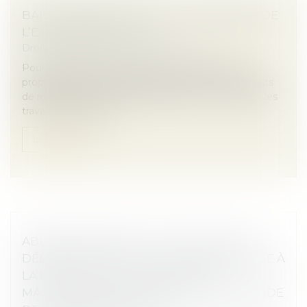
BAIL DE RÉHABILITATION : LANCEMENT DE
L’EXPÉRIMENTATION
Droit immobilier
/
Baux d'habitation
Pour des raisons de sécurité ou de salubrité, les
propriétaires d’immeubles peuvent se voir contraints
de réaliser des travaux de réparations importants. Des
travaux qui peuvent...
Lire la suite
ABUS DE MAJORITÉ : LA NULLITÉ DE LA
DÉLIBÉRATION N’EST PAS SUBORDONNÉE À
LA MISE EN CAUSE DES ASSOCIÉS
MAJORITAIRES EN L’ABSENCE DE DEMANDE