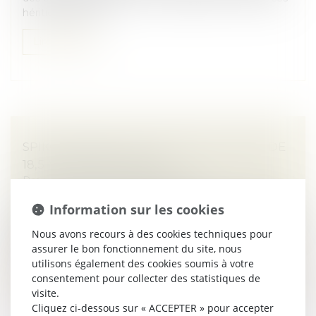
héritiers présom...
Lire la suite
SPIKO ANNONCE UNE LEVÉE DE FONDS DE
18,5 MILLIONS D'EUROS
Droit des sociétés
/
Levées de fonds
Spiko , la startup qui démocratise l'accès aux marchés
Information sur les cookies
monétaires et aux intérêts quotidiens sur la trésorerie,
annonce une levée de fonds de 18,5 millions d'euros
Nous avons recours à des cookies techniques pour
(série A), me...
assurer le bon fonctionnement du site, nous
utilisons également des cookies soumis à votre
Lire la suite
consentement pour collecter des statistiques de
visite.
Cliquez ci-dessous sur « ACCEPTER » pour accepter