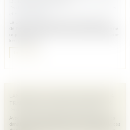
DE DÉDOMMAGEMENT !
Droit des sociétés
/
Droit des sociétés commerciales
et professionnelles
La Cour de cassation a jugé que l’annulation d’une
délibération sociale fondée sur un abus de majorité ne
requiert pas la mise en cause des associés majoritaires
lorsqu’aucune d...
Lire la suite
LANCEMENT D'UNE MISSION DÉDIÉE À LA
TRANSMISSION-REPRISE D'ENTREPRISES
Droit des sociétés
/
Transmission d’entreprise
Avec 500 000 entreprises qui devraient être cédées
dans les dix prochaines années et un vieillissement des