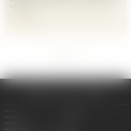
dirigeants d’entreprise, la France est confrontée à un
triple enjeu :...
Lire la suite
...
...
<<
<
18
19
20
21
22
23
24
>
>>
CABINET SCM 15 LA REYNIE
ACCUEIL
PRÉSENTATION
COMPÉTENCES
CONTACT
HONORAIRES
PLAN DU SITE
MENTIONS LÉGALES
ARTICLES