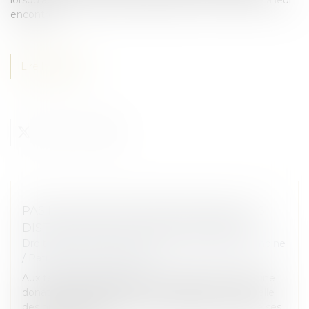
encontre...
Lire la suite
PAS DE DONATION-PARTAGE SANS LOTS
DISTINCTS POUR CHAQUE DONATAIRE
Droit de la famille, des personnes et de leur patrimoine
/
Patrimoine et succession
Aux termes de l’ancien article 1075 du Code civil, une
donation-partage suppose une répartition matérielle
des biens effectuée par un ascendant au profit de ses