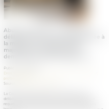
Abus de majorité : la nullité de la
délibération n’est pas subordonnée à
la mise en cause des associés
majoritaires en l’absence de
demande de dédommagement !
Publié le :
22/07/2025
Droit des sociétés
/
Droit des sociétés commerciales et
professionnelles
Source :
www.lemag-juridique.com
La Cour de cassation a jugé que l’annulation d’une
délibération sociale fondée sur un abus de majorité ne
requiert pas la mise en cause des associés majoritaires
lorsqu’aucune demande indemnitaire n’est formulée à leur