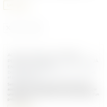
Lire la suite
ACTION UT SINGULI : LES ASSOCIÉS
PEUVENT AGIR MÊME SI LA SOCIÉTÉ A DÉJÀ
ENGAGÉ UNE ACTION !
Droit des sociétés
/
Droit des sociétés commerciales
et professionnelles
Selon l’article L. 223-22 du Code de commerce, les
associés d’une SARL disposent de la faculté d’exercer
une action ut singuli, destinée à obtenir réparation d’un
préjudice subi...