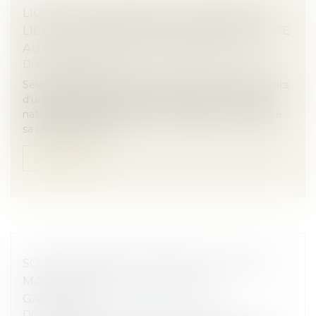
LIQUIDATION JUDICIAIRE : L’INDEMNITÉ
LIÉE À LA RÉSIDENCE PRINCIPALE ÉCHAPPE
AU GAGE COMMUN DES CRÉANCIERS
Droit des sociétés
Selon l’article L.526-1 du Code de commerce, les droits
d’une personne physique immatriculée au registre
national des entreprises sur l’immeuble où est située
sa résidence princ...
Lire la suite
SOUS-TRAITANCE : PAS DE NULLITÉ SANS
MANQUEMENT PRÉALABLE AUX
GARANTIES
Droit immobilier
/
Droit de la construction