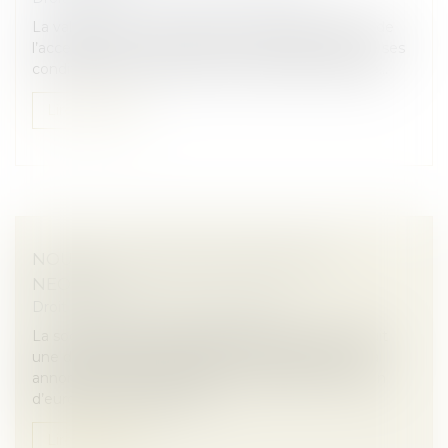
La validité d’un contrat de sous-traitance dépend de
l’acceptation du sous-traitant et de l’agrément de ses
conditions de paiement par le maître de l’ouvrage...
Lire la suite
NOUVELLE LEVÉE DE FONDS POUR
NEOVACS
Droit des sociétés
/
Levées de fonds
La société de biotechnologie, Neovacs, qui conduit
une double activité de R&D et d’investissement a
annoncé une nouvelle levée de fonds de 1,2 million
d’euros par l’émission d’O...
Lire la suite