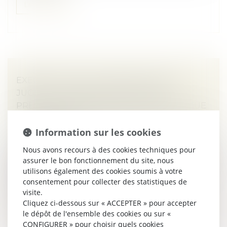
Lire la suite
EXEQUATUR ET AUTORITÉ DE CHOSE
JUGÉE : LA DISSIMULATION D’UNE
PRESTATION COMPENSATOIRE CONSTITUE
UNE FRAUDE
Droit de la famille, des personnes et de leur patrimoine
Information sur les cookies
/
Divorce et séparation
Nous avons recours à des cookies techniques pour
L’exequatur d’une décision étrangère est subordonné,
assurer le bon fonctionnement du site, nous
en droit international privé français (en l'absence de
utilisons également des cookies soumis à votre
convention ou règlement applicable), à la réunion de
consentement pour collecter des statistiques de
trois conditions...
visite.
Cliquez ci-dessous sur « ACCEPTER » pour accepter
Lire la suite
le dépôt de l'ensemble des cookies ou sur «
CONFIGURER » pour choisir quels cookies