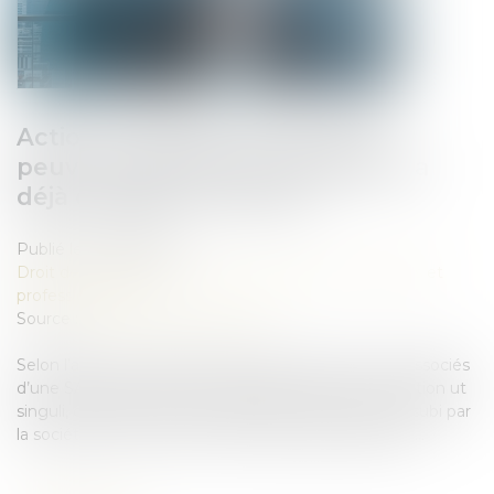
Action Ut singuli : les associés
peuvent agir même si la société a
déjà engagé une action !
Publié le :
20/05/2025
Droit des sociétés
/
Droit des sociétés commerciales et
professionnelles
Source :
www.lemag-juridique.com
Selon l’article L. 223-22 du Code de commerce, les associés
d’une SARL disposent de la faculté d’exercer une action ut
singuli, destinée à obtenir réparation d’un préjudice subi par
la société à la suite d’une faute imputable au gérant...