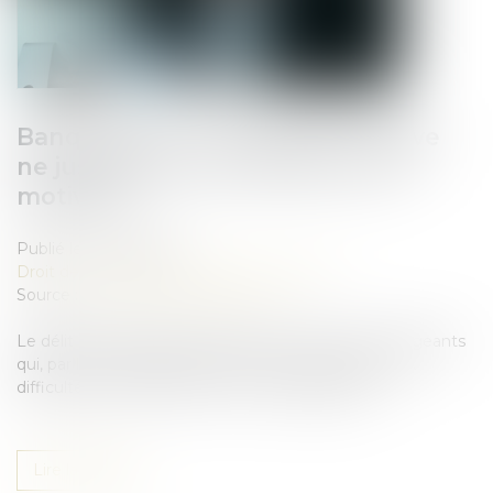
Banqueroute : une gestion fautive
ne justifie pas une sanction non
motivée !
Publié le :
30/05/2025
Droit des sociétés
/
Procédures collectives
Source :
www.lemag-juridique.com
Le délit de banqueroute permet de réprimer les dirigeants
qui, par leur comportement fautif, ont contribué aux
difficultés de l’entreprise ou les ont aggravées...
Lire la suite