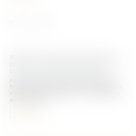
BPIFRANCE LANCE UN NOUVEAU PRÊT
DÉDIÉ À LA TRANSMISSION D’ENTREPRISE
Droit des sociétés
/
Transmission d’entreprise
Accélérer les reprises, sécuriser les transmissions :
Bpifrance fait de la cession-reprise un axe stratégique
majeur en 2025. Au programme : nouveau prêt sans
garantie, renforce...
Lire la suite