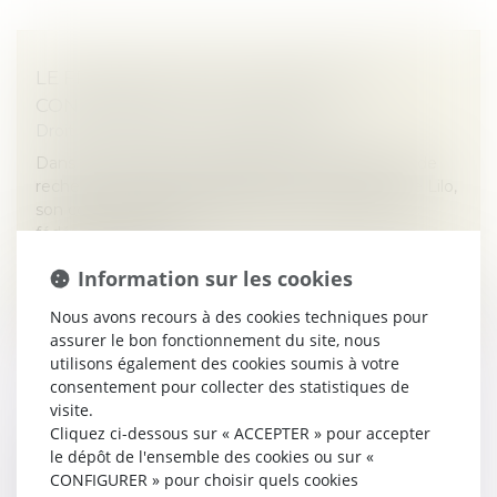
LE FRANÇAIS QWANT ABSORBE SON
CONCURRENT LILO, FUSACQ
Droit des sociétés
/
Fusions et acquisitions
Dans un mouvement stratégique fort, le moteur de
recherche français Qwant annonce l’acquisition de Lilo,
son compatriote solidaire fondé en 2015. Objectif :
fédérer les forces p...
Information sur les cookies
Lire la suite
Nous avons recours à des cookies techniques pour
assurer le bon fonctionnement du site, nous
utilisons également des cookies soumis à votre
consentement pour collecter des statistiques de
visite.
Cliquez ci-dessous sur « ACCEPTER » pour accepter
VEESION, SOCIÉTÉ FRANÇAISE PIONNIÈRE
le dépôt de l'ensemble des cookies ou sur «
MONDIALE DE L'IA QUI RECONNAIT ET
CONFIGURER » pour choisir quels cookies