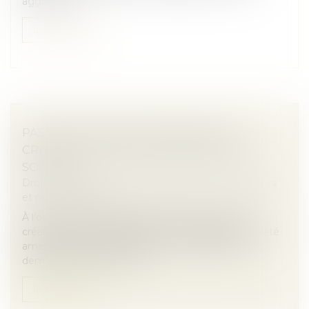
aggravées...
Lire la suite
PAS DE POUVOIR D’INGÉRENCE DES
CRÉANCIERS DANS LA GESTION DE LA
SOCIÉTÉ !
Droit des sociétés
/
Droit des sociétés commerciales
et professionnelles
À l’occasion d’un litige opposant deux sociétés
créancières à leur débitrice, la Cour de cassation a été
amenée à se prononcer sur la recevabilité d’une
demande tendant à la dés...
Lire la suite