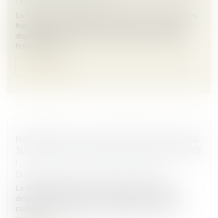
/
Patrimoine et succession
La loi du 13 mai 2025 visant à réduire et à encadrer les
frais bancaires sur succession introduit un nouveau
dispositif protecteur au sein du code monétaire et
financier. Elle c...
Lire la suite
BANQUEROUTE : UNE GESTION FAUTIVE NE
JUSTIFIE PAS UNE SANCTION NON MOTIVÉE
!
Droit des sociétés
/
Procédures collectives
Le délit de banqueroute permet de réprimer les
dirigeants qui, par leur comportement fautif, ont
contribué aux difficultés de l’entreprise ou les ont