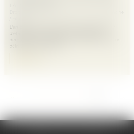
LA PRESCRIPTION ?
Droit de la famille, des personnes et de leur patrimoine
/
Filiation
L’article 330 du Code civil prévoit que la possession
d’état peut être judiciairement constatée à la
demande de toute personne y ayant intérêt, dans un
délai de dix ans à compte...
Lire la suite
...
<<
<
33
34
35
36
37
38
39
>
>>
CABINET SCM 15 LA REYNIE