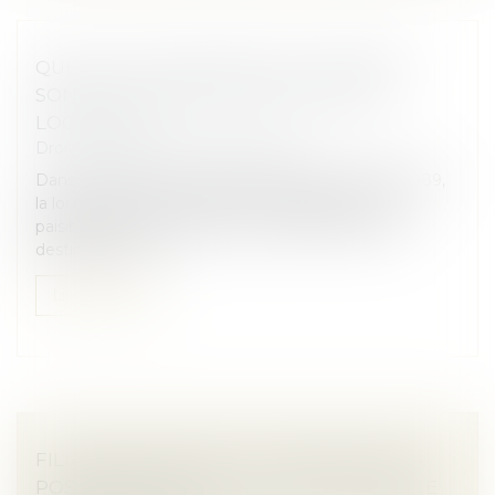
QUELLES UTILISATIONS DU LOGEMENT
SONT AUTORISÉES DANS UN BAIL DE
LOCATION ?
Droit immobilier
/
Baux d'habitation
Dans le cadre d’un bail soumis à la loi du 6 juillet 1989,
la loi prévoit que le locataire a l’obligation d’user
paisiblement des lieux loués, conformément à la
destination cont...
Lire la suite
FILIATION NATURELLE ET PREUVE DE LA
POSSESSION D’ÉTAT : QUAND COMMENCE