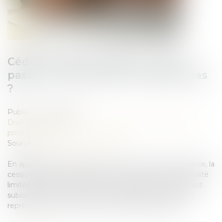
Céder ses parts en SARL : que se
passe-t-il si la société ne répond pas
?
Publié le :
16/04/2025
Droit des sociétés
/
Droit des sociétés commerciales et
professionnelles
Source :
www.lemag-juridique.com
En application de l’article L 223-14 du Code de commerce, la
cession de parts sociales dans une société à responsabilité
limitée (SARL) à une personne étrangère à la société est
subordonnée à l’agrément de la majorité des associés
représentant au moins la moitié des parts sociales...