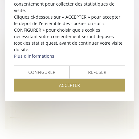
Lire la suite
consentement pour collecter des statistiques de
visite.
Cliquez ci-dessous sur « ACCEPTER » pour accepter
le dépôt de l'ensemble des cookies ou sur «
CONFIGURER » pour choisir quels cookies
nécessitant votre consentement seront déposés
(cookies statistiques), avant de continuer votre visite
CÉDER SES PARTS EN SARL : QUE SE PASSE-
du site.
Plus d'informations
T-IL SI LA SOCIÉTÉ NE RÉPOND PAS ?
Droit des sociétés
/
Droit des sociétés commerciales
et professionnelles
CONFIGURER
REFUSER
En application de l’article L 223-14 du Code de
ACCEPTER
commerce, la cession de parts sociales dans une
société à responsabilité limitée (SARL) à une personne
étrangère à la société est...
Lire la suite