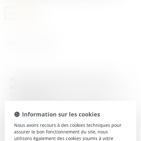
Lire la suite
ASSURANCE CONSTRUCTION : PAS DE
RETOUR EN ARRIÈRE APRÈS ACCEPTATION
DE GARANTIE
Droit immobilier
/
Droit de la construction
En matière d’assurance, il est fréquent, lors de la
Information sur les cookies
survenance d’un dommage que l’assurance oppose un
refus de garantie. Toutefois celle-ci ne peut accepter le
Nous avons recours à des cookies techniques pour
principe de la ga...
assurer le bon fonctionnement du site, nous
utilisons également des cookies soumis à votre