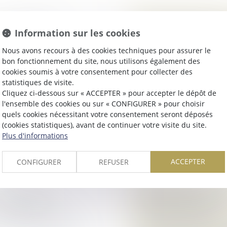
 SE DÉROULE
RÉDUCTION DE CA
Information sur les cookies
OBLIGATIONS DÉC
Nous avons recours à des cookies techniques pour assurer le
 patrimoine
Droit des sociétés
bon fonctionnement du site, nous utilisons également des
cookies soumis à votre consentement pour collecter des
 agricole est prévue
La loi de finances po
statistiques de visite.
l. Ce mécanisme
réductions de capita
Cliquez ci-dessous sur « ACCEPTER » pour accepter le dépôt de
n...
sociétés de leurs prop
l'ensemble des cookies ou sur « CONFIGURER » pour choisir
quels cookies nécessitant votre consentement seront déposés
Lire la suite
(cookies statistiques), avant de continuer votre visite du site.
Plus d'informations
ACCEPTER
CONFIGURER
REFUSER
I LA LOI
BPIFRANCE, L’EF
 ÉTRANGÈRE ?
D’ENTREPRISES
 patrimoine
/
Couples
Droit des sociétés
/
T