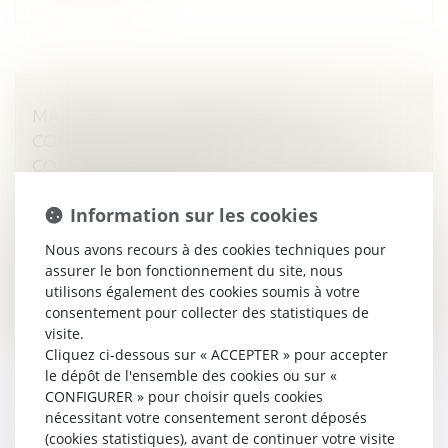
MARIAGE SOUS COMMUNAUTÉ :
CONFISCATION POSSIBLE D’UN BIEN
COMMUN EN VALEUR
Droit de la famille, des personnes et de leur patrimoine
Information sur les cookies
Dans le cadre d’un mariage soumis au régime de la
communauté légale, les biens acquis pendant l’union
Nous avons recours à des cookies techniques pour
sont, en principe, des biens communs...
assurer le bon fonctionnement du site, nous
utilisons également des cookies soumis à votre
Lire la suite
consentement pour collecter des statistiques de
visite.
Cliquez ci-dessous sur « ACCEPTER » pour accepter
le dépôt de l'ensemble des cookies ou sur «
CONFIGURER » pour choisir quels cookies
nécessitant votre consentement seront déposés
(cookies statistiques), avant de continuer votre visite