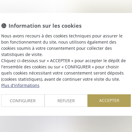
ION DE LA LOI
CONTESTATION DE
PAS RELEVER D’O
Information sur les cookies
PRESCRIPTION
Nous avons recours à des cookies techniques pour assurer le
Droit de la famille, 
f au diagnostic
bon fonctionnement du site, nous utilisons également des
ifs, publié au
Selon l’article 2247 
cookies soumis à votre consentement pour collecter des
s modalités...
soulever d’office le 
statistiques de visite.
Cliquez ci-dessous sur « ACCEPTER » pour accepter le dépôt de
l'ensemble des cookies ou sur « CONFIGURER » pour choisir
Lire la suite
quels cookies nécessitant votre consentement seront déposés
(cookies statistiques), avant de continuer votre visite du site.
Plus d'informations
ACCEPTER
CONFIGURER
REFUSER
MILLION D'EUROS
LE MARCHÉ EURO
EST DYNAMIQUE, 
POLITIQUES
 de 0,25 million