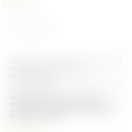
VIOLENCES SUR LES ENFANTS : LES ALERTES
NE SONT PAS AISÉES POUR LES
PROFESSIONNELS
Droit de la famille, des personnes et de leur patrimoine
/
Violences familiales
De septembre 2024 à février 2025, le Groupe
d'observation de la protection des enfants contre les
violences (Gopev), émanation de six organisations,
dont la Cnape, a réalisé des...
Lire la suite