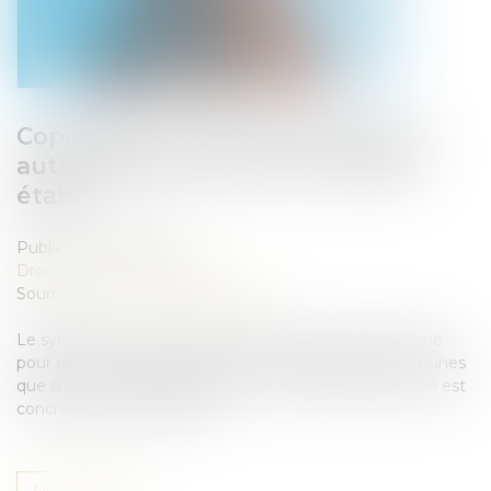
Copropriété : pas de présomption
automatique sans vice ou défaut
établi
Publié le :
07/05/2025
Droit immobilier
/
Copropriété
Source :
www.lemag-juridique.com
Le syndicat des copropriétaires ne peut être condamné
pour des dommages survenus dans les parties communes
que si un vice de construction ou un défaut d’entretien est
concrètement caractérisé...
Lire la suite