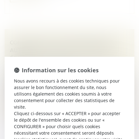
COPROPRIÉTÉ : PAS DE PRÉSOMPTION
AUTOMATIQUE SANS VICE OU DÉFAUT
ÉTABLI
Droit immobilier
/
Copropriété
Information sur les cookies
Le syndicat des copropriétaires ne peut être
Nous avons recours à des cookies techniques pour
condamné pour des dommages survenus dans les
assurer le bon fonctionnement du site, nous
parties communes que si un vice de construction ou
utilisons également des cookies soumis à votre
un défaut d’entretien est concrèteme...
consentement pour collecter des statistiques de
Lire la suite
visite.
Cliquez ci-dessous sur « ACCEPTER » pour accepter
le dépôt de l'ensemble des cookies ou sur «
CONFIGURER » pour choisir quels cookies
nécessitant votre consentement seront déposés