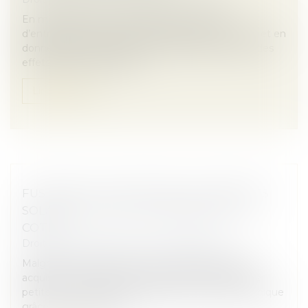
En mars 2025, le nombre total de créations
d’entreprises, tous types d’entreprises confondus et en
données corrigées des variations saisonnières et des
effets des jours ouvrable...
Lire la suite
FUSIONS ET ACQUISITIONS : LES PROJETS
SOLAIRES DE TAILLE MOYENNE ONT LA
COTE !
Droit des sociétés
/
Fusions et acquisitions
Malgré un ralentissement du marché des fusions-
acquisitions en 2024, les actifs photovoltaïques de
petite et moyenne taille maintiennent leur dynamique
grâce à leur rapidité de...