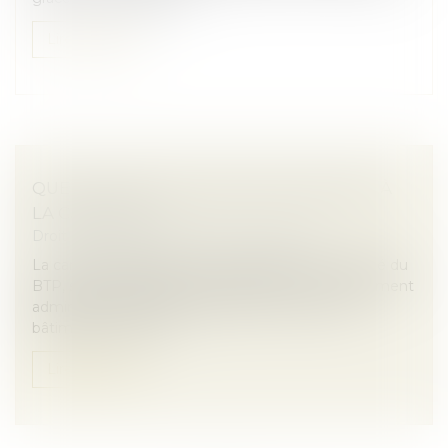
Lire la suite
QUELLES SONT LES OBLIGATIONS LIÉES À
LA CARTE BTP ?
Droit immobilier
/
Droit de la construction
La carte d’identification professionnelle d’un salarié du
BTP, souvent abrégée en carte BTP, est un document
administratif incontournable dans le secteur du
bâtiment en France....
Lire la suite