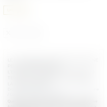
Lire la suite
LE COLLATÉRAL ENGAGÉ DANS UN PACS NE
PEUT PAS BÉNÉFICIER DE
L’EXONÉRATION PRÉVUE PAR L’ART. 796-0-
TER DU CGI : FONDEMENT ET PORTÉE DE
LA JURISPRUDENCE
Droit de la famille, des personnes et de leur patrimoine
/
Couples et régime matrimoniaux
Quelques mois après avoir rendu une décision relative
à ce même régime d’exonération (V. François Fruleux,