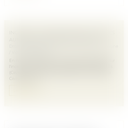
INCESTE ET VIOLENCES SEXUELLES FAITES
AUX ENFANTS PROPOSITIONS CIIVISE
Droit de la famille, des personnes et de leur patrimoine
/
Violences familiales
En novembre 2023, la Commission indépendante sur
l'inceste et les violences sexuelles faites aux enfants
(Ciivise) formulait 82 préconisations. En juin 2026, la
Ciivise a remis...
Lire la suite