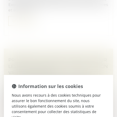
Exonération totale de droits de succession entre frères
et sœurs (CGI,...
Lire la suite
PROCÉDURE DE « RESCRIT VALEUR » : POUR
LES PME, LE SILENCE DE L’ADMINISTRATION
VAUT ACCEPTATION
Droit des sociétés
/
Transmission d’entreprise
Information sur les cookies
L'absence de réponse expresse dans un délai de 6
mois à la demande de rescrit vaut accord tacite de
Nous avons recours à des cookies techniques pour
l'administration sur la valeur proposée par le
assurer le bon fonctionnement du site, nous
demandeur dirigeant de PME...
utilisons également des cookies soumis à votre
consentement pour collecter des statistiques de
Lire la suite