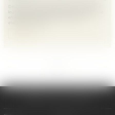
Deux parents pratiquent l’instruction en famille pour
leurs enfants. Le 10 mars 2023, ils reçoivent une mise
en demeure d’inscrire leurs enfants dans un
établissement scolaire....
Lire la suite
...
...
<<
<
3
4
5
6
7
8
9
>
>>
CABINET SCM 15 LA REYNIE
ACCUEIL
PRÉSENTATION