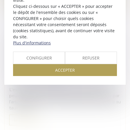
visite.
Cliquez ci-dessous sur « ACCEPTER » pour accepter
le dépôt de l'ensemble des cookies ou sur «
CONFIGURER » pour choisir quels cookies
nécessitant votre consentement seront déposés
(cookies statistiques), avant de continuer votre visite
du site.
EXONÉRATION TOTALE DE DROITS DE
Plus d'informations
SUCCESSION ENTRE FRÈRES ET SŒURS (CGI,
ART. 796-0 TER) : ATTENTION DE NE PAS
CONFIGURER
REFUSER
CONFONDRE « DOMICILE COMMUN » ET
« RÉSIDENCE COMMUNE »
ACCEPTER
Droit de la famille, des personnes et de leur patrimoine
/
Patrimoine et succession
L’exonération totale de droits de succession dont
peuvent bénéficier certains frères et sœurs portée par
l’article 796-0 ter du CGI est très attractive eu égard au
taux de 35 %...
Lire la suite