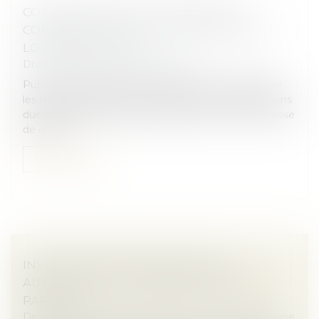
COTISATIONS 2026 : UN ARRÊTÉ QUI
CONFIRME LES RÈGLES APPLICABLES AU
LOGEMENT SOCIAL
Droit immobilier
/
Baux d'habitation
Publié au Journal officiel, l'arrêté du 1er juin 2026 fixe
les modalités de calcul et de paiement des cotisations
dues par les organismes de logement social à la Caisse
de garan...
Lire la suite
INSTRUCTION EN FAMILLE SANS
AUTORISATION : CONDAMNATION DES
PARENTS
Droit de la famille, des personnes et de leur patrimoine