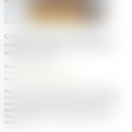
Cotisations 2026 : un arrêté qui
confirme les règles applicables au
logement social
Publié le :
26/06/2026
Droit immobilier
/
Baux d'habitation
Source :
www.lemag-juridique.com
Publié au Journal officiel, l'arrêté du 1er juin 2026 fixe les
modalités de calcul et de paiement des cotisations dues
par les organismes de logement social à la Caisse de
garantie du logement locatif social (CGLLS) ainsi qu'à
l'Agence nationale de contrôle du logement social
(ANCOLS)...