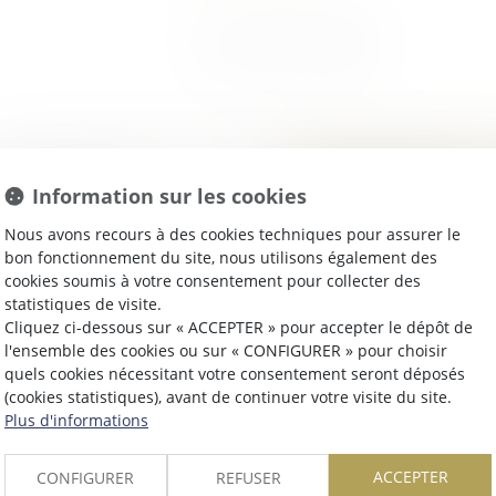
Information sur les cookies
AL DÉCÈS AU
SUCCESSION : QU'
SEUL MOTIF
Droit de la famille, 
Nous avons recours à des cookies techniques pour assurer le
Patrimoine et succes
DANS LE DÉLAI
bon fonctionnement du site, nous utilisons également des
cookies soumis à votre consentement pour collecter des
Vous héritez d’une s
statistiques de visite.
bénéficiaire ? Vous êt
 patrimoine
/
Couples
Cliquez ci-dessous sur « ACCEPTER » pour accepter le dépôt de
autres héritiers...
l'ensemble des cookies ou sur « CONFIGURER » pour choisir
quels cookies nécessitant votre consentement seront déposés
ité avec un
(cookies statistiques), avant de continuer votre visite du site.
embre 2018 a demandé
Plus d'informations
 septembre 2020....
ACCEPTER
CONFIGURER
REFUSER
Lire la suite