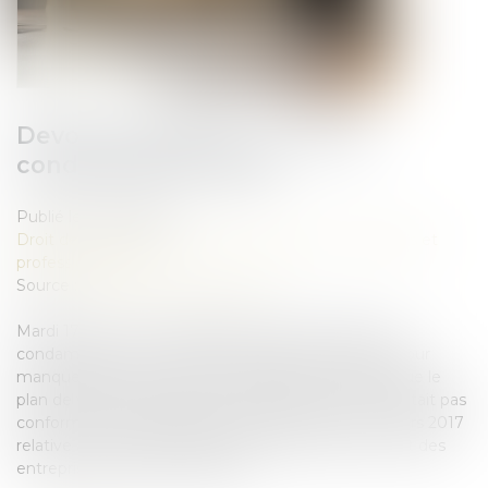
Devoir de vigilance : La Poste
condamnée en appel
Publié le :
24/06/2025
Droit des sociétés
/
Droit des sociétés commerciales et
professionnelles
Source :
www.leclubdesjuristes.com
Mardi 17 juin, la Cour d’appel de Paris a confirmé la
condamnation de La Poste en première instance pour
manquement à son devoir de vigilance, estimant que le
plan de vigilance élaboré par l’entreprise en 2021 n’était pas
conforme aux exigences prévues par la loi du 27 mars 2017
relative au devoir de vigilance des sociétés mères et des
entreprises donneuses d’ordre...