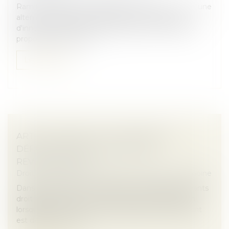
Ramify, plateforme d'épargne en ligne qui se veut une
alternative digitale à la banque privée, continue
d'innover avec sa société de gestion Valhyr Capital
proposant des solutio...
Lire la suite
ART ET HÉRITAGE : LES ŒUVRES DU
DÉFUNT PEUVENT-ELLES ÊTRE
REVENDIQUÉES ?
Droit de la famille, des personnes et de leur patrimoine
Dans le cadre d’une succession, les héritiers ou ayants
droit peuvent exercer une action en revendication
lorsqu’une œuvre ou un bien appartenant au défunt
est détenu par un tie...