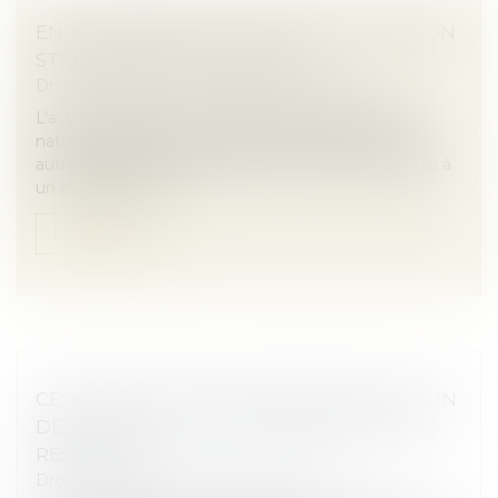
ENRICHISSEMENT INJUSTIFIÉ : UNE ACTION
STRICTEMENT SUBSIDIAIRE !
Droit immobilier
/
Droit de la construction
L’action fondée sur l’enrichissement injustifié, de
nature subsidiaire, ne peut être exercée lorsqu’une
autre action est possible, même si celle-ci se heurte à
un obstacle de dr...
Lire la suite
CE NOUVEAU FONDS HYBRIDE PROMET UN
DEGRÉ UNIQUE DE PERFORMANCE ET DE
RÉSILIENCE
Droit des sociétés
/
Levées de fonds