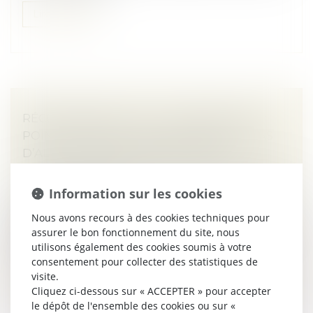
Lire la suite
RÉCOMPENSE DUE À LA COMMUNAUTÉ :
POINT DE DÉPART DES INTÉRÊTS EN CAS
D’ALIÉNATION D’UN BIEN PROPRE
Droit de la famille, des personnes et de leur patrimoine
/
Divorce et séparation
Information sur les cookies
En matière de régime de communauté, lorsque la
Nous avons recours à des cookies techniques pour
communauté a contribué au remboursement d’un
assurer le bon fonctionnement du site, nous
crédit ayant financé un bien propre, une récompense
utilisons également des cookies soumis à votre
est due. Si ce bien a été aliéné...
consentement pour collecter des statistiques de
visite.
Lire la suite
Cliquez ci-dessous sur « ACCEPTER » pour accepter
le dépôt de l'ensemble des cookies ou sur «