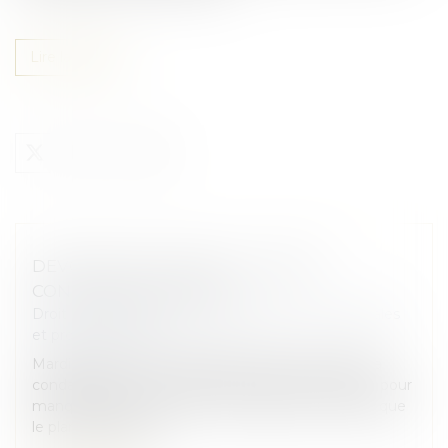
Lire la suite
DEVOIR DE VIGILANCE : LA POSTE
CONDAMNÉE EN APPEL
Droit des sociétés
/
Droit des sociétés commerciales
et professionnelles
Mardi 17 juin, la Cour d’appel de Paris a confirmé la
condamnation de La Poste en première instance pour
manquement à son devoir de vigilance, estimant que
le plan de vigilance...