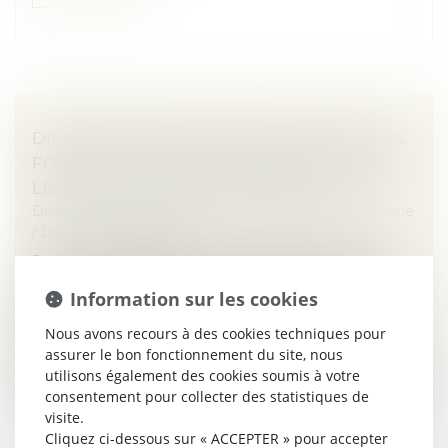
DIVORCE ET ENTREPRISE EXPLOITÉE SOUS
FORME DE SOCIÉTÉ : COMMENT ÉVALUER
LES DROITS SOCIAUX D’UN ÉPOUX ?
Droit de la famille, des personnes et de leur patrimoine
/
Divorce et séparation
Dans un avis rendu le 21 juin dernier, la Cour de
cassation a été saisie par un juge aux affaires familiales,
Information sur les cookies
dans le cadre d’une procédure de divorce, afin de
préciser l’applic...
Nous avons recours à des cookies techniques pour
assurer le bon fonctionnement du site, nous
Lire la suite
utilisons également des cookies soumis à votre
consentement pour collecter des statistiques de
visite.
Cliquez ci-dessous sur « ACCEPTER » pour accepter