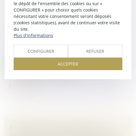
le dépôt de l'ensemble des cookies ou sur «
CONFIGURER » pour choisir quels cookies
nécessitant votre consentement seront déposés
RÉSOLUTION DU PLAN ET OUVERTURE DE
(cookies statistiques), avant de continuer votre visite
LA LIQUIDATION : TOUT EST UNE QUESTION
du site.
DE RAPIDITÉ !
Plus d'informations
Droit des sociétés
/
Procédures collectives
Lorsqu’une procédure de liquidation judiciaire est
CONFIGURER
REFUSER
ouverte en même temps que la résolution du plan de
redressement, elle est juridiquement considérée
ACCEPTER
comme une nouvelle procédur...
Lire la suite
ETUDES DE MARCHÉ / SONDAGES :
L’AUTORITÉ AUTORISE, SANS CONDITIONS,