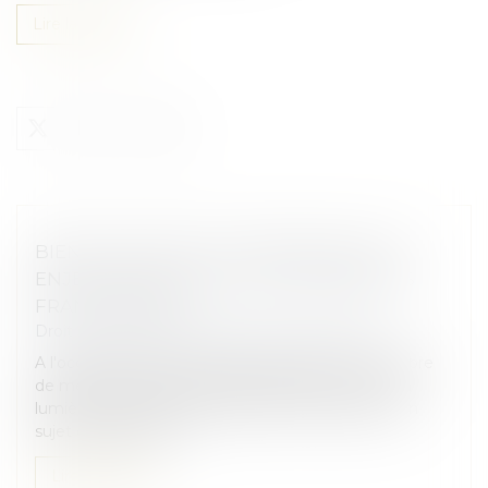
Lire la suite
BIEN ANTICIPER SA TRANSMISSION, UN
ENJEU MAJEUR POUR LES ENTREPRISES
FRANCILIENNES
Droit des sociétés
/
Transmission d’entreprise
A l'occasion des 100 ans du réseau CMA, la Chambre
de métiers et de l'artisanat Île-de-France a mis en
lumière la question de la reprise des entreprise. Un
sujet crucial, mais e...
Lire la suite