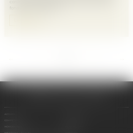
conformité réglementaire, annonce une levée de
fonds de 4,3 millions d’eu...
Lire la suite
...
...
<<
<
22
23
24
25
26
27
28
>
>>
CABINET SCM 15 LA REYNIE
ACCUEIL
PRÉSENTATION
COMPÉTENCES
CONTACT
HONORAIRES
PLAN DU SITE
MENTIONS LÉGALES
ARTICLES