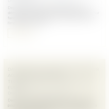
Droit immobilier
/
Droit de la construction
Depuis plusieurs années, la législation relative au
démarchage téléphonique n’a cessé de se durcir pour
faire face aux nombreux abus en la matière. Face à
l’impuissance de ces d...
Lire la suite
DASTRA LÈVE 4,3 MILLIONS D’EUROS POUR
ACCÉLÉRER SON AVANCÉE
TECHNOLOGIQUE ET COMMERCIALE EN
EUROPE
Droit des sociétés
/
Levées de fonds
Dastra, une entreprise éditrice d’une solution SaaS
pour la gestion de la gouvernance des données et la