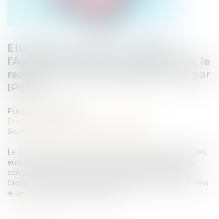
Etudes de marché / sondages :
l’Autorité autorise, sans conditions, le
rachat de la société Xpage Group par
IPSOS
Publié le :
27/06/2025
Droit des sociétés
/
Fusions et acquisitions
Source :
www.autoritedelaconcurrence.fr
Le 14 mai 2025, la société IPSOS, spécialiste des sondages,
enquêtes et études marchés, a notifié à l’Autorité de la
concurrence son projet de rachat de la société Xpage
Group, maison-mère du groupe BVA, également actif dans
le secteur des études de marché...