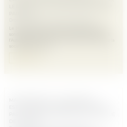
LE RACHAT DE LA SOCIÉTÉ XPAGE GROUP
PAR IPSOS
Droit des sociétés
/
Fusions et acquisitions
Le 14 mai 2025, la société IPSOS, spécialiste des
sondages, enquêtes et études marchés, a notifié à
l’Autorité de la concurrence son projet de rachat de la
société Xpage Group,...
Lire la suite
MAPRIMERÉNOV' : LA SUSPENSION
ESTIVALE NE CONCERNERA FINALEMENT
PAS LES RÉNOVATIONS PAR GESTE UNIQUE
DE TRAVAUX