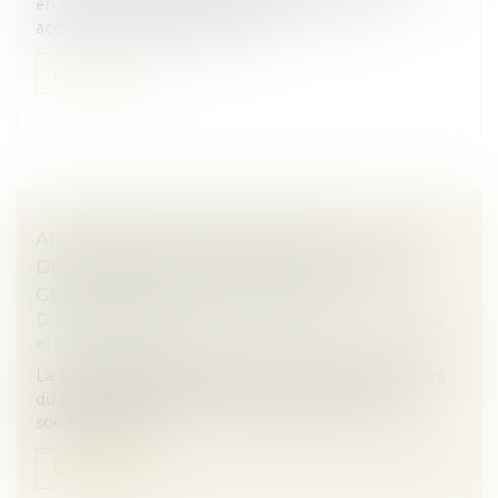
en IA générative, lève 10 millions d’euros pour
accélérer son développement...
Lire la suite
ADMINISTRATEUR PROVISOIRE : LE JUGE
DES RÉFÉRÉS NE PEUT RÉVOQUER LE
GÉRANT D’UNE SOCIÉTÉ CIVILE
Droit des sociétés
/
Droit des sociétés commerciales
et professionnelles
La Cour de cassation rappelle les limites des pouvoirs
du juge des référés en matière de gestion des
sociétés civiles...
Lire la suite