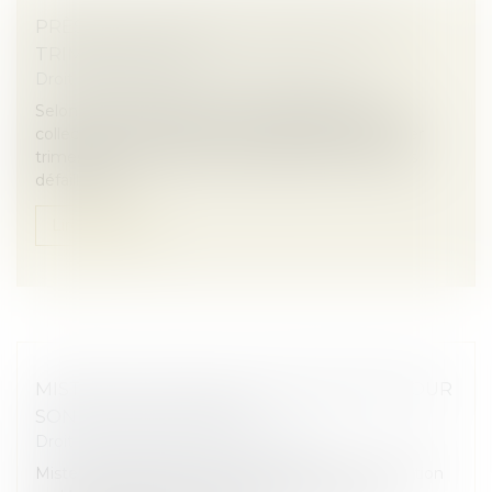
PRÈS DE 19.000 DÉFAILLANCES AU 1ER
TRIMESTRE 2026
Droit des sociétés
/
Procédures collectives
Selon le groupe Altares, avec 18 986 procédures
collectives ouvertes depuis le début d’année, le 1er
trimestre se clôture sur une hausse de +6,4 % des
défaillances...
Lire la suite
MISTER IA LÈVE 10 MILLIONS D'EUROS POUR
SON DÉVELOPPEMENT
Droit des sociétés
/
Levées de fonds
Mister IA, leader français du conseil et de la formation