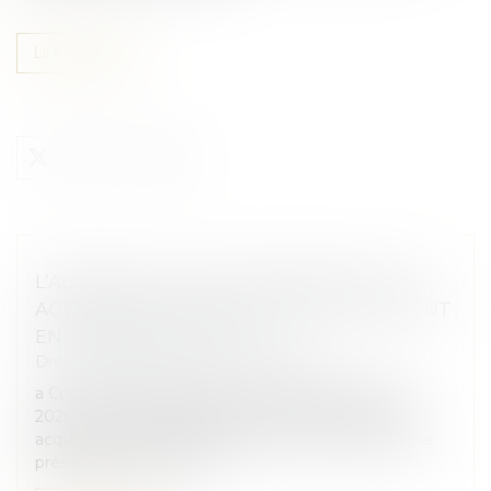
Lire la suite
L’ABSENCE DE VALEUR PROBANTE D’UN
ACTE DE NOTORIÉTÉ ACQUISITIVE NE PEUT
ENTRAÎNER SA NULLITÉ
Droit immobilier
/
Droit de la propriété
a Cour de cassation, dans un arrêt rendu le 21 mai
2026, est venue rappeler qu’un acte de notoriété
acquisitive ne peut être annulé au seul motif qu’il ne
présente pas une valeu...