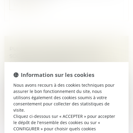
Lire la suite
PUBLICITÉ DES CESSIONS DE PARTS
SOCIALES DE SOCIÉTÉS CIVILES : DE
NOUVELLES FORMALITÉS
Droit des sociétés
/
Transmission d’entreprise
Information sur les cookies
Un décret n° 2026-340 du 30 avril 2026 relatif aux
Nous avons recours à des cookies techniques pour
formalités des entreprises vient entre autres modifier
assurer le bon fonctionnement du site, nous
les formalités entourant la publicité des cessions de
utilisons également des cookies soumis à votre
parts sociales de...
consentement pour collecter des statistiques de
visite.
Lire la suite
Cliquez ci-dessous sur « ACCEPTER » pour accepter
le dépôt de l'ensemble des cookies ou sur «
CONFIGURER » pour choisir quels cookies