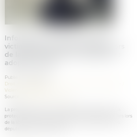
Information et protection des
victimes de violences sexuelles lors
de la libération de leur agresseur :
adoption à l'AN
Publié le :
29/05/2026
Droit de la famille, des personnes et de leur patrimoine
/
Violences familiales
Source :
www.lemondedudroit.fr
La proposition de loi visant à garantir l’information et la
protection effective des victimes de violences sexuelles lors
de la libération de leur agresseur a été adoptée par les
députés en première lecture...