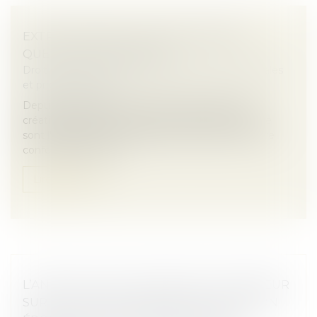
EXTRAIT KBIS ET ATTESTATION RNE :
QUELLES DIFFÉRENCES ?
Droit des sociétés
/
Droit des sociétés commerciales
et professionnelles
Depuis l’effectivité de la loi Pacte en 2023 et la
création du RNE, les documents de référence que
sont l’extrait Kbis et l’attestation RNE peuvent être
confondus en raison ...
Lire la suite
L’ANNULATION DU MARIAGE POUR ERREUR
SUR LES QUALITÉS ESSENTIELLES DE SON