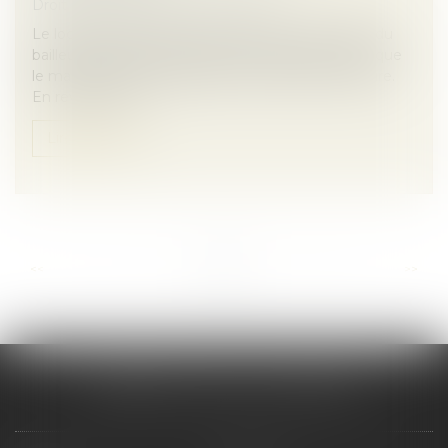
Droit immobilier
/
Baux d'habitation
Le locataire d’un logement indécent peut exiger du
bailleur la réalisation des travaux nécessaires tant que
le manquement à l’obligation de délivrance perdure.
En revanche, l’in...
Lire la suite
...
...
<<
<
4
5
6
7
8
9
10
>
>>
CABINET SCM 15 LA REYNIE