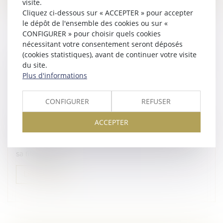
visite.
Cliquez ci-dessous sur « ACCEPTER » pour accepter
le dépôt de l'ensemble des cookies ou sur «
CONFIGURER » pour choisir quels cookies
nécessitant votre consentement seront déposés
(cookies statistiques), avant de continuer votre visite
RACHAT DE SFR : L’ARCEP PREND ACTE DE
du site.
LA SIGNATURE D’UN PROTOCOLE
Plus d'informations
D’ACCORD PAR BOUYGUES TELECOM, LE
GROUPE ILIAD ET ORANGE
CONFIGURER
REFUSER
Droit des sociétés
/
Fusions et acquisitions
ACCEPTER
L’Arcep a été informée, samedi 6 juin par Bouygues
Telecom, Iliad (Free) et Orange, de la signature d’un
protocole d’accord avec Altice France pour lui racheter
sa filiale SFR,...
Lire la suite