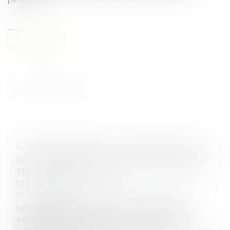
Lire la suite
L’AFFAIRE LAFARGE : UN TOURNANT POUR
LA RESPONSABILITÉ PÉNALE DES SOCIÉTÉS
EN ZONE DE CONFLIT
Droit des sociétés
/
Droit des sociétés commerciales
et professionnelles
Une condamnation inédite pour une entreprise
industrielle en zone de conflit international. Le