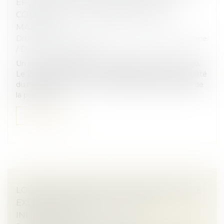
ÉPOUSE SE PRESCRIT EN CINQ ANS À
COMPTER DE LA CÉLÉBRATION DU
MARIAGE
Droit de la famille, des personnes et de leur patrimoine
/
Divorce et séparation
Un couple s’est marié le 23 septembre 2017 au Togo.
Le 26 juin 2023, l’époux a assigné son épouse en nullité
du mariage pour erreur sur les qualités essentielles de
la personne...
Lire la suite
LOGEMENT DÉCENT : DISTINCTION ENTRE
EXÉCUTION FORCÉE ET ACTION
INDEMNITAIRE