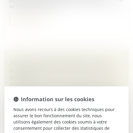
jugement rendu le 13 avril 2026 par le tribunal judiciaire
de Paris, 16e chambre c...
Lire la suite
TRANSMISSION D’ENTREPRISE : L’ÉTAT
ALLÈGE LES RÈGLES POUR FACILITER LES
REPRISES
Droit des sociétés
/
Transmission d’entreprise
Transmission. Près de 500 000 dirigeants partiront à la
Information sur les cookies
retraite au cours des dix prochaines années, mettant
en jeu quelque trois millions d’emplois. Pour fluidifier
Nous avons recours à des cookies techniques pour
les transmi...
assurer le bon fonctionnement du site, nous
utilisons également des cookies soumis à votre
Lire la suite
consentement pour collecter des statistiques de