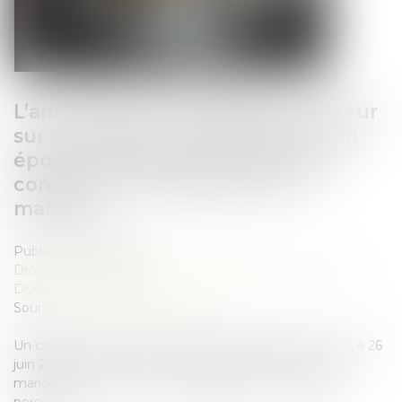
L’annulation du mariage pour erreur
sur les qualités essentielles de son
épouse se prescrit en cinq ans à
compter de la célébration du
mariage
Publié le :
16/06/2026
Droit de la famille, des personnes et de leur patrimoine
/
Divorce et séparation
Source :
www.lemag-juridique.com
Un couple s’est marié le 23 septembre 2017 au Togo. Le 26
juin 2023, l’époux a assigné son épouse en nullité du
mariage pour erreur sur les qualités essentielles de la
personne...