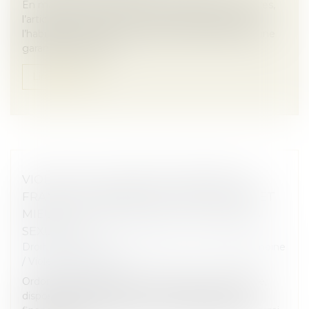
En matière de construction de maisons individuelles,
l’article L 241-9 du Code de la construction et de
l’habitation impose au constructeur de justifier d’une
garantie de paieme...
Lire la suite
VIOLENCE À L’ÉGARD DES FEMMES EN
FRANCE : RENFORCER LA PROTECTION ET
MIEUX LUTTER CONTRE LES VIOLENCES
SEXUELLES
Droit de la famille, des personnes et de leur patrimoine
/
Violences familiales
Ordonnances provisoires de protection immédiate,
dispositifs dédiés de prise en charge sanitaire et