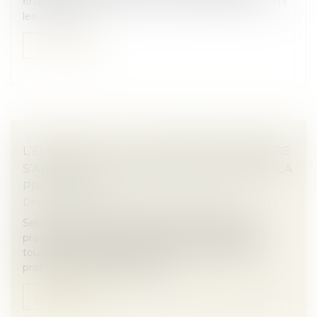
financement de la ligne d’écoute 3919 figurent parmi
les avancées...
Lire la suite
L’ÉLIGIBILITÉ À LA LIQUIDATION JUDICIAIRE
S’APPRÉCIE À LA DATE D’OUVERTURE DE LA
PROCÉDURE !
Droit des sociétés
/
Procédures collectives
Selon l’article L.640-2 du Code de commerce, la
procédure de liquidation judiciaire est applicable à
toute personne physique exerçant une activité
professionnelle indépendante...
Lire la suite