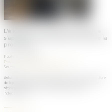
L’éligibilité à la liquidation judiciaire
s’apprécie à la date d’ouverture de la
procédure !
Publié le :
25/09/2025
Droit des sociétés
/
Procédures collectives
Source :
www.lemag-juridique.com
Selon l’article L.640-2 du Code de commerce, la procédure
de liquidation judiciaire est applicable à toute personne
physique exerçant une activité professionnelle
indépendante...
Lire la suite