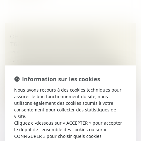
OBJECTIF REPRISE : FACILITER LA
TRANSMISSION DES ENTREPRISES
Droit des sociétés
/
Transmission d’entreprise
La prochaine décennie devrait voir un nombre très
important de dirigeants d’entreprises prendre leur
retraite. Une inquiétude existe quant à la reprise des
Information sur les cookies
entreprises concernée...
Nous avons recours à des cookies techniques pour
Lire la suite
assurer le bon fonctionnement du site, nous
utilisons également des cookies soumis à votre
consentement pour collecter des statistiques de
visite.
Cliquez ci-dessous sur « ACCEPTER » pour accepter
le dépôt de l'ensemble des cookies ou sur «
CONFIGURER » pour choisir quels cookies
LA FINTECH FINARY LÈVE 25 MILLIONS