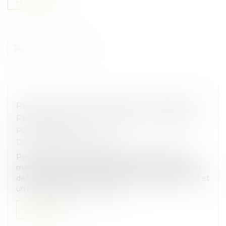
RELANCE DE L’IMMOBILIER : UN NOUVEAU
PROJET DE LOI « LOGEMENT » ATTENDU
POUR L’ÉTÉ 2026
Droit immobilier
/
Copropriété
Pour relancer le marché du logement, le Premier
ministre a annoncé notamment un assouplissement
des conditions de location des passoires thermiques et
un renforcement du nouveau...
Lire la suite