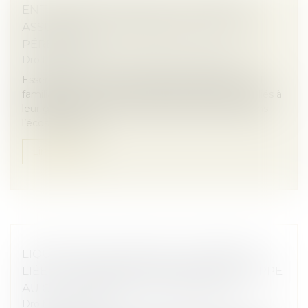
ENTREPRISES FAMILIALES : COMMENT
ASSURER LEUR TRANSMISSION ET LEUR
PÉRENNITÉ ?
Droit des sociétés
/
Transmission d’entreprise
Essentielles à l’économie française, les PME et ETI
familiales sont confrontées à de multiples enjeux liés à
leur gouvernance, leur transmission, leur place dans
l’écosystème en...
Lire la suite
LIQUIDATION JUDICIAIRE : L’INDEMNITÉ
LIÉE À LA RÉSIDENCE PRINCIPALE ÉCHAPPE
AU GAGE COMMUN DES CRÉANCIERS
Droit des sociétés