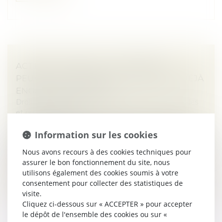
ACTION UT SINGULI : LES ASSOCIÉS
PEUVENT AGIR MÊME SI LA SOCIÉTÉ A DÉJÀ
ENGAGÉ UNE ACTION !
Droit des sociétés
/
Droit des sociétés commerciales
et professionnelles
Selon l’article L. 223-22 du Code de commerce, les
Information sur les cookies
associés d’une SARL disposent de la faculté d’exercer
une action ut singuli, destinée à obtenir réparation d’un
Nous avons recours à des cookies techniques pour
préjudice subi...
assurer le bon fonctionnement du site, nous
utilisons également des cookies soumis à votre
Lire la suite
consentement pour collecter des statistiques de
visite.
Cliquez ci-dessous sur « ACCEPTER » pour accepter
le dépôt de l'ensemble des cookies ou sur «