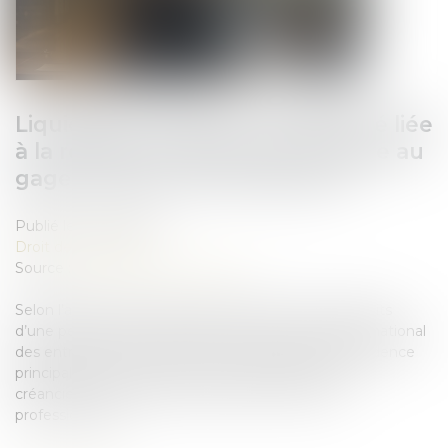
Liquidation judiciaire : l’indemnité liée
à la résidence principale échappe au
gage commun des créanciers
Publié le :
16/05/2025
Droit des sociétés
Source :
www.lemag-juridique.com
Selon l’article L.526-1 du Code de commerce, les droits
d’une personne physique immatriculée au registre national
des entreprises sur l’immeuble où est située sa résidence
principale sont, de plein droit, insaisissables par les
créanciers dont la dette résulte de son activité
professionnelle...