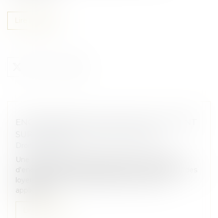
Lire la suite
ENCADREMENT DES LOYERS : PETIT POINT
SUR LES SANCTIONS APPLICABLES
Droit immobilier
Une réponse ministérielle récapitule les moyens
d'encourager et de faire respecter l'encadrement des
loyers des logements dans les zones où il est
applicable...
Lire la suite