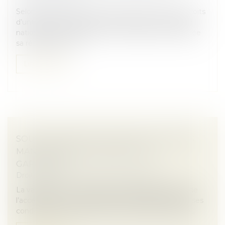
Selon l’article L.526-1 du Code de commerce, les droits
d’une personne physique immatriculée au registre
national des entreprises sur l’immeuble où est située
sa résidence princ...
Lire la suite
SOUS-TRAITANCE : PAS DE NULLITÉ SANS
MANQUEMENT PRÉALABLE AUX
GARANTIES
Droit immobilier
/
Droit de la construction
La validité d’un contrat de sous-traitance dépend de
l’acceptation du sous-traitant et de l’agrément de ses
conditions de paiement par le maître de l’ouvrage...