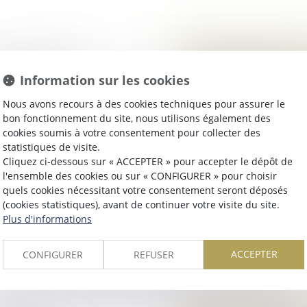
ONDAMNÉE EN
RÉCOMPENSE DUE
DÉPART DES INTÉ
Information sur les cookies
ciales et
BIEN PROPRE
Nous avons recours à des cookies techniques pour assurer le
Droit de la famille, 
bon fonctionnement du site, nous utilisons également des
et séparation
irmé la
cookies soumis à votre consentement pour collecter des
statistiques de visite.
ance pour
En matière de régi
Cliquez ci-dessous sur « ACCEPTER » pour accepter le dépôt de
mant que le plan de
a contribué au remb
l'ensemble des cookies ou sur « CONFIGURER » pour choisir
bien propre, une réco
quels cookies nécessitant votre consentement seront déposés
(cookies statistiques), avant de continuer votre visite du site.
Lire la suite
Plus d'informations
ACCEPTER
CONFIGURER
REFUSER