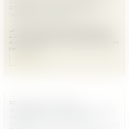
EN REPORT DE LA CESSATION DES
PAIEMENTS EN CAS D’EXTENSION DE
PROCÉDURE COLLECTIVE
Droit des sociétés
/
Procédures collectives
La Cour de cassation, dans un arrêt rendu le 20 mai
2026, est venue préciser le point de départ du délai
d’un an pour agir en report de la date de cessation des
paiements dans l...
Lire la suite
RECHERCHE DE PATERNITÉ
INTERNATIONALE : CASSATION DE L’ARRÊT
APPLIQUANT LA LOI DE FLORIDE
Droit de la famille, des personnes et de leur patrimoine