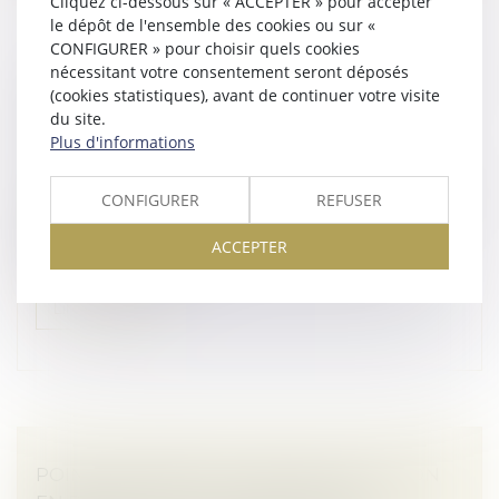
Cliquez ci-dessous sur « ACCEPTER » pour accepter
le dépôt de l'ensemble des cookies ou sur «
CONFIGURER » pour choisir quels cookies
nécessitant votre consentement seront déposés
CONSTRUCTION : ÉLIGIBILITÉ AU FONDS DE
(cookies statistiques), avant de continuer votre visite
PRÉVENTION DU PHÉNOMÈNE DE
du site.
MOUVEMENTS DE TERRAIN
Plus d'informations
Droit immobilier
/
Droit de la construction
L’arrêté du 23 avril 2026 modifie les critères d'éligibilité
CONFIGURER
REFUSER
à l'aide pour la prévention des désordres dans les
constructions liés au phénomène de retrait-
ACCEPTER
gonflement des sols ar...
Lire la suite
POINT DE DÉPART DU DÉLAI DE L’ACTION