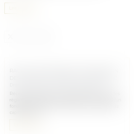
Lire la suite
RACHAT D’ENTREPRISE ET INFORMATION
DES SALARIÉS : UN DISPOSITIF RECENTRÉ
Droit des sociétés
/
Transmission d’entreprise
Récemment publiée, la loi de simplification revoit les
règles d’information des salariés en cas de vente d’un
fonds de commerce ou de cession de la majorité du
capital d’une soc...
Lire la suite