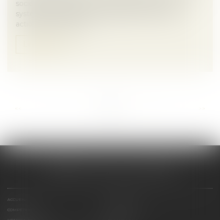
sociétés cotées sur un marché réglementé ou un
système multilatéral de négociation, et de leurs
actionnaires, sur l’entr...
Lire la suite
...
...
<<
<
5
6
7
8
9
10
11
>
>>
CABINET SCM 15 LA REYNIE
ACCUEIL
PRÉSENTATION
COMPÉTENCES
CONTACT
HONORAIRES
PLAN DU SITE