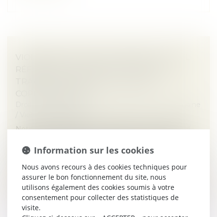
VIOLENCES FAITES AUX FEMMES : FAUT-IL
RÉFORMER L’INCAPACITÉ TOTALE DE
TRAVAIL, OU PLUTÔT L’UTILISER
CORRECTEMENT ?
Droit de la famille, des personnes et de leur patrimoine
/
Violences familiales
Notion juridique précise, l’incapacité totale de travail
mériterait d’être appliquée différemment, afin de
Information sur les cookies
mieux rendre compte de la durée de vie gâchée des
victimes de violence...
Nous avons recours à des cookies techniques pour
assurer le bon fonctionnement du site, nous
Lire la suite
utilisons également des cookies soumis à votre
consentement pour collecter des statistiques de
visite.