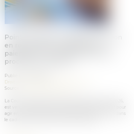
Point de départ du délai de l’action
en report de la cessation des
paiements en cas d’extension de
procédure collective
Publié le :
04/06/2026
Droit des sociétés
/
Procédures collectives
Source :
www.lemag-juridique.com
La Cour de cassation, dans un arrêt rendu le 20 mai 2026,
est venue préciser le point de départ du délai d’un an pour
agir en report de la date de cessation des paiements dans
le cadre d’une procédure collective étendue...