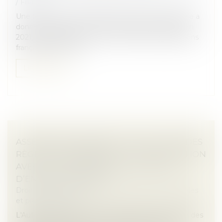
/
Filiation
Une femme de nationalité américaine et biélorusse a
donné naissance à un enfant en Floride en 2019. En
2021, elle a assigné un homme devant les juridictions
françaises en recher...
Lire la suite
ASSEMBLÉES GÉNÉRALES : ÉVOLUTION DES
RÈGLES CONCERNANT LA COMMUNICATION
AVEC LES ACTIONNAIRES ET LA DATE
D’ENREGISTREMENT
Droit des sociétés
/
Droit des sociétés commerciales
et professionnelles
L'Autorité des marchés financiers attire l'attention des