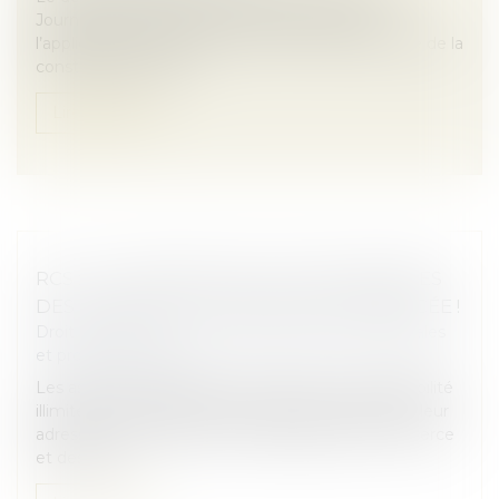
Journal officiel du 21 août 2025, est pris pour
l’application des articles L 711-2 et L 711-3 du Code de la
construction et de l...
Lire la suite
RCS : LA CONFIDENTIALITÉ DES ADRESSES
DES ASSOCIÉS ET DIRIGEANTS RENFORCÉE !
Droit des sociétés
/
Droit des sociétés commerciales
et professionnelles
Les associés et dirigeants de sociétés à responsabilité
illimitée ont désormais la possibilité de dissimuler leur
adresse personnelle au sein du registre du commerce
et des soci...