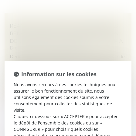
RÉACTEUR NUCLÉAIRE À COMBUSTIBLES
RENOUVELABLES : UNE LEVÉE DE FONDS
DE 23 MILLIONS D’EUROS POUR STELLARIA
Droit des sociétés
/
Levées de fonds
Deux ans après sa fondation et une première levée de
fonds réussie, la start-up française STELLARIA vient
d’annoncer une seconde levée de fonds d’un montant
Information sur les cookies
de 23 millions d’eur...
Nous avons recours à des cookies techniques pour
Lire la suite
assurer le bon fonctionnement du site, nous
utilisons également des cookies soumis à votre
consentement pour collecter des statistiques de
visite.
Cliquez ci-dessous sur « ACCEPTER » pour accepter
le dépôt de l'ensemble des cookies ou sur «
CONFIGURER » pour choisir quels cookies
ARTICLE 922 DU CODE CIVIL : LA VALEUR
nécessitant votre consentement seront déposés