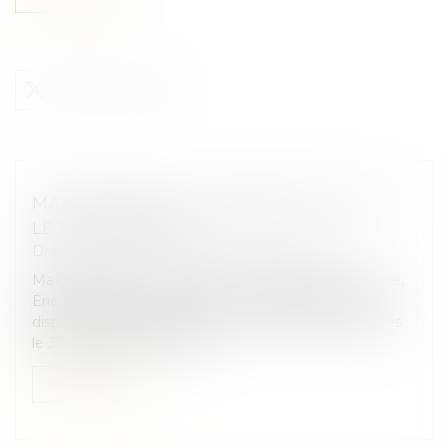
MAPRIMERÉNOV' : REDÉMARRAGE PRÉVU
LE 30 SEPTEMBRE
Droit immobilier
/
Droit de la construction
MaPrimeRénov’ : alors que le ministre de l’Économie,
Éric Lombard, avait annoncé une suspension du
dispositif, le gouvernement a confirmé sa reprise dès
le 30 septembre. Le disp...
Lire la suite