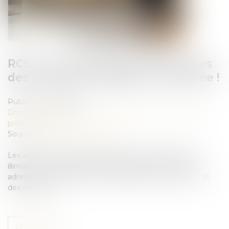
RCS : la confidentialité des adresses
des associés et dirigeants renforcée !
Publié le :
10/09/2025
Droit des sociétés
/
Droit des sociétés commerciales et
professionnelles
Source :
www.lemag-juridique.com
Les associés et dirigeants de sociétés à responsabilité
illimitée ont désormais la possibilité de dissimuler leur
adresse personnelle au sein du registre du commerce et
des sociétés...
Lire la suite