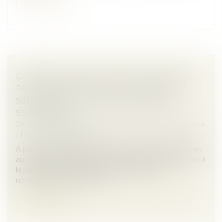
Lire la suite
DIVORCE : QUELLE EST CETTE NOUVELLE
PROCÉDURE QUI RISQUE D’ALOURDIR
SÉRIEUSEMENT LA FACTURE DÉBUT
SEPTEMBRE ?
Droit de la famille, des personnes et de leur patrimoine
/
Divorce et séparation
À partir du 1er septembre, un nouveau décret permet
aux magistrats de diriger les personnes ayant recours à
la justice civile vers une médiation payante,
notamment dans le cas d...
Lire la suite