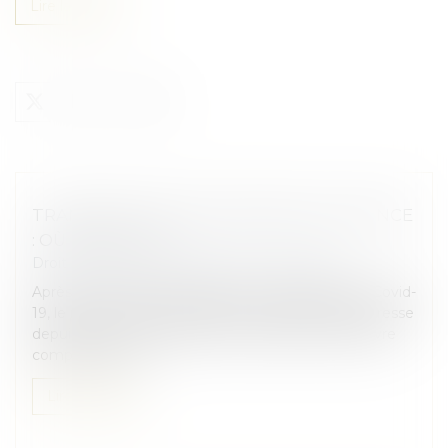
Lire la suite
TRANSMISSION D’ENTREPRISES EN FRANCE
: OÙ EN EST-ON ?
Droit des sociétés
/
Transmission d’entreprise
Après avoir diminué pendant la crise sanitaire du Covid-
19, le nombre de transmissions d’entreprises progresse
depuis 2022. Une tendance qui devrait se poursuivre
compte tenu du...
Lire la suite