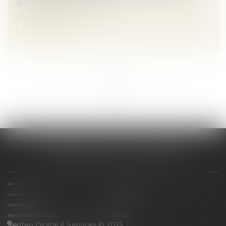
d’observer le principe du co...
Lire la suite
...
...
<<
<
16
17
18
19
20
21
22
>
>>
CABINET SCM 15 LA REYNIE
ACCUEIL
PRÉSENTATION
COMPÉTENCES
CONTACT
HONORAIRES
PLAN DU SITE
MENTIONS LÉGALES
ARTICLES
Septeo Digital & Services © 2025