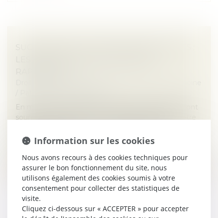
SUCCESSIONS ET DONATIONS DÉGUISÉES :
LES FRUITS DOIVENT AUSSI ÊTRE
RAPPORTÉS
Droit de la famille, des personnes et de leur patrimoine
/
Patrimoine et succession
En matière successorale, les libéralités déguisées sont
soumises au rapport, c’est-à-dire qu’elles doivent être
réintégrées dans la masse à partager entre les
héritiers. Le Cod...
Information sur les cookies
Nous avons recours à des cookies techniques pour
Lire la suite
assurer le bon fonctionnement du site, nous
utilisons également des cookies soumis à votre
consentement pour collecter des statistiques de
visite.
Cliquez ci-dessous sur « ACCEPTER » pour accepter