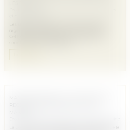
LES STATUTS
Droit des sociétés
/
Droit des sociétés commerciales
et professionnelles
Les statuts constituent le socle d’une société et
régissent chaque aspect de son fonctionnement.
Cette règle est d’autant plus marquée dans les
sociétés par actions simplifiées...
Lire la suite
MANDATAIRE SPÉCIAL : UN APPEL RESTE
RECEVABLE MÊME APRÈS LA FIN DU
MANDAT
Droit de la famille, des personnes et de leur patrimoine
La Cour de cassation a rappelé le 2 juillet dernier que le