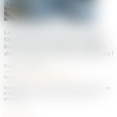
Le remboursement d’un virement
SEPA résulte d’un rapport entre la
banque et le créancier et échappe
donc au gel des créances antérieurs !
Publié le :
08/08/2025
Droit des sociétés
/
Procédures collectives
Source :
www.lemag-juridique.com
Par principe, l’ouverture d’une procédure collective interdit
le paiement des créances antérieures au jugement
d’ouverture...