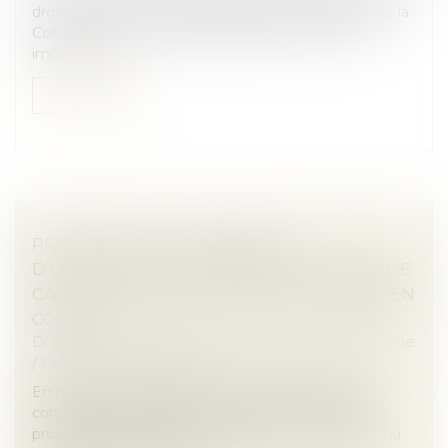
droit d’accès à un tribunal, garanti par l’article 6 §1 de la
Convention européenne des droits de l’homme,
implique qu...
Lire la suite
PRESCRIPTION ET INDEMNITÉ
D’OCCUPATION : PRÉCISION DE LA COUR DE
CASSATION SUR LA PÉRIODE À PRENDRE EN
COMPTE
Droit de la famille, des personnes et de leur patrimoine
/
Patrimoine et succession
En matière de liquidation du régime matrimonial
consécutive à un divorce, le respect des règles
procédurales s’impose avec rigueur. Le juge est tenu