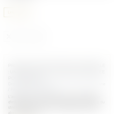
Lire la suite
PRESCRIPTION EN MATIÈRE SUCCESSORALE
: UNE OBLIGATION DE CONSEIL RENFORCÉE
POUR L’AVOCAT
Droit de la famille, des personnes et de leur patrimoine
/
Patrimoine et succession
L'avocat est tenu envers son client d'une obligation
d'information et de conseil, laquelle s’étend au-delà du
strict mandat procédural. Cette obligation implique
alors notamment...