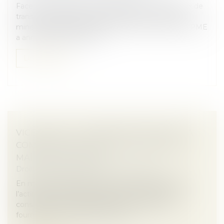
Face au vieillissement des dirigeants et aux enjeux de
transmission d'entreprises, Véronique Louwagie,
ministre déléguée chargée du Commerce et des PME
a annoncé la création d'u...
Lire la suite
VICE CACHÉ : LA PRESCRIPTION COURT À
COMPTER DE LA MISE EN CAUSE PAR LE
MAÎTRE D’OUVRAGE
Droit immobilier
/
Droit de la construction
En matière de garantie des vices cachés, lorsque
l’action est exercée de manière récursoire par un
constructeur ou son assureur à l’encontre du
fournisseur de matériaux, le déla...