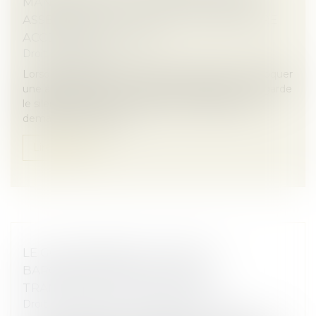
MANDATAIRE POUR CONVOQUER UNE
ASSEMBLÉE DOIT SUIVRE LA PROCÉDURE
ACCÉLÉRÉE AU FOND !
Droit des sociétés
Lorsqu’un gérant de société civile refuse de convoquer
une assemblée sur une question déterminée ou garde
le silence à ce sujet, un associé non-gérant peut
demander en justice l...
Lire la suite
LE GOUVERNEMENT LANCE UN
BAROMÈTRE ANNUEL POUR LA
TRANSMISSION D’ENTREPRISE
Droit des sociétés
/
Transmission d’entreprise