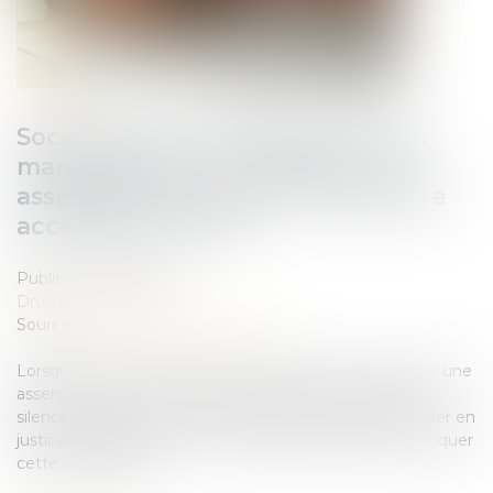
Société civile : la désignation d’un
mandataire pour convoquer une
assemblée doit suivre la procédure
accélérée au fond !
Publié le :
17/06/2025
Droit des sociétés
Source :
www.lemag-juridique.com
Lorsqu’un gérant de société civile refuse de convoquer une
assemblée sur une question déterminée ou garde le
silence à ce sujet, un associé non-gérant peut demander en
justice la désignation d’un mandataire chargé de provoquer
cette délibération...