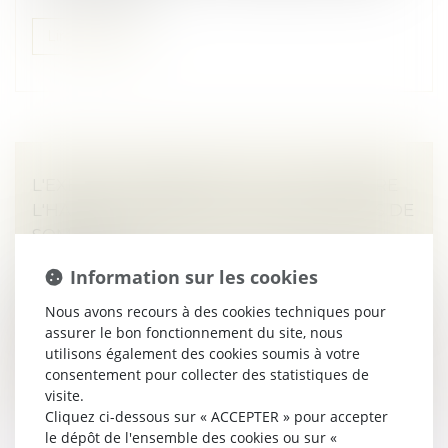
Lire la suite
L'EXÉCUTIF RENFORCE LA LUTTE CONTRE
L'HABITAT INDIGNE ET LES MARCHANDS DE
SOMMEIL
Droit immobilier
Information sur les cookies
Le gouvernement va renforcer la coordination de la
lutte contre l’habitat indigne et les sanctions contre les
Nous avons recours à des cookies techniques pour
marchands de sommeil...
assurer le bon fonctionnement du site, nous
utilisons également des cookies soumis à votre
Lire la suite
consentement pour collecter des statistiques de
visite.
Cliquez ci-dessous sur « ACCEPTER » pour accepter
le dépôt de l'ensemble des cookies ou sur «