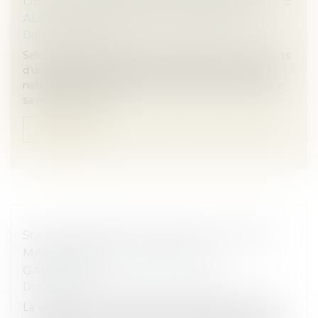
LIÉE À LA RÉSIDENCE PRINCIPALE ÉCHAPPE
AU GAGE COMMUN DES CRÉANCIERS
Droit des sociétés
Selon l’article L.526-1 du Code de commerce, les droits
d’une personne physique immatriculée au registre
national des entreprises sur l’immeuble où est située
sa résidence princ...
Lire la suite
SOUS-TRAITANCE : PAS DE NULLITÉ SANS
MANQUEMENT PRÉALABLE AUX
GARANTIES
Droit immobilier
/
Droit de la construction
La validité d’un contrat de sous-traitance dépend de