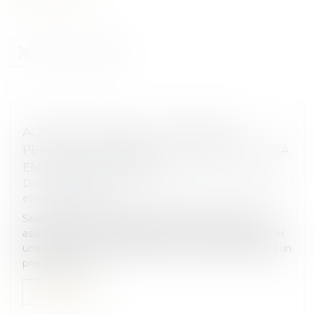
ACTION UT SINGULI : LES ASSOCIÉS
PEUVENT AGIR MÊME SI LA SOCIÉTÉ A DÉJÀ
ENGAGÉ UNE ACTION !
Droit des sociétés
/
Droit des sociétés commerciales
et professionnelles
Selon l’article L. 223-22 du Code de commerce, les
associés d’une SARL disposent de la faculté d’exercer
une action ut singuli, destinée à obtenir réparation d’un
préjudice subi...
Lire la suite