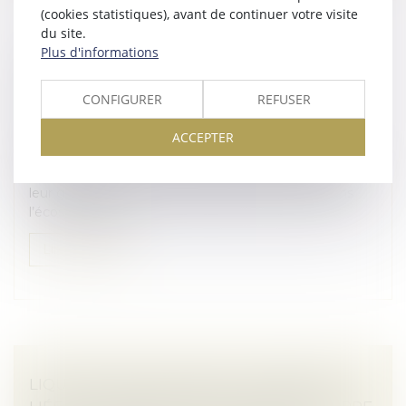
(cookies statistiques), avant de continuer votre visite
du site.
Plus d'informations
ENTREPRISES FAMILIALES : COMMENT
ASSURER LEUR TRANSMISSION ET LEUR
CONFIGURER
REFUSER
PÉRENNITÉ ?
Droit des sociétés
/
Transmission d’entreprise
ACCEPTER
Essentielles à l’économie française, les PME et ETI
familiales sont confrontées à de multiples enjeux liés à
leur gouvernance, leur transmission, leur place dans
l’écosystème en...
Lire la suite
LIQUIDATION JUDICIAIRE : L’INDEMNITÉ