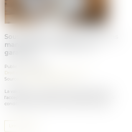
Sous-traitance : pas de nullité sans
manquement préalable aux
garanties
Publié le :
16/05/2025
Droit immobilier
/
Droit de la construction
Source :
www.lemag-juridique.com
La validité d’un contrat de sous-traitance dépend de
l’acceptation du sous-traitant et de l’agrément de ses
conditions de paiement par le maître de l’ouvrage...
Lire la suite