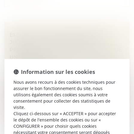
EXEQUATUR ET AUTORITÉ DE CHOSE
JUGÉE : LA DISSIMULATION D’UNE
PRESTATION COMPENSATOIRE CONSTITUE
UNE FRAUDE
Droit de la famille, des personnes et de leur patrimoine
/
Divorce et séparation
Information sur les cookies
L’exequatur d’une décision étrangère est subordonné,
Nous avons recours à des cookies techniques pour
en droit international privé français (en l'absence de
assurer le bon fonctionnement du site, nous
convention ou règlement applicable), à la réunion de
utilisons également des cookies soumis à votre
trois conditions...
consentement pour collecter des statistiques de
visite.
Lire la suite
Cliquez ci-dessous sur « ACCEPTER » pour accepter
le dépôt de l'ensemble des cookies ou sur «
CONFIGURER » pour choisir quels cookies
nécessitant votre consentement seront déposés