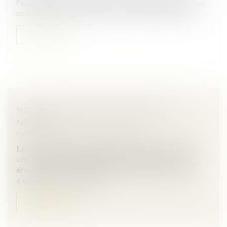
l’acceptation du sous-traitant et de l’agrément de ses
conditions de paiement par le maître de l’ouvrage...
Lire la suite
NOUVELLE LEVÉE DE FONDS POUR
NEOVACS
Droit des sociétés
/
Levées de fonds
La société de biotechnologie, Neovacs, qui conduit
une double activité de R&D et d’investissement a
annoncé une nouvelle levée de fonds de 1,2 million
d’euros par l’émission d’O...
Lire la suite