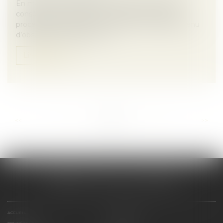
En matière de liquidation du régime matrimonial
consécutive à un divorce, le respect des règles
procédurales s’impose avec rigueur. Le juge est tenu
d’observer le principe du co...
Lire la suite
...
...
<<
<
16
17
18
19
20
21
22
>
>>
CABINET SCM 15 LA REYNIE
ACCUEIL
PRÉSENTATION
COMPÉTENCES
CONTACT