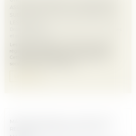
ASSOCIÉS NE SAURAIT VALABLEMENT SE
SUBSTITUER AUX RÈGLES IMPOSÉES PAR
LES STATUTS
Droit des sociétés
/
Droit des sociétés commerciales
et professionnelles
Les statuts constituent le socle d’une société et
régissent chaque aspect de son fonctionnement.
Cette règle est d’autant plus marquée dans les
sociétés par actions simplifiées...
Lire la suite
MANDATAIRE SPÉCIAL : UN APPEL RESTE
RECEVABLE MÊME APRÈS LA FIN DU