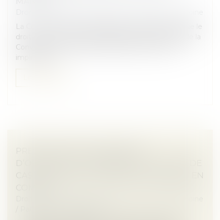
MANDAT
Droit de la famille, des personnes et de leur patrimoine
La Cour de cassation a rappelé le 2 juillet dernier que le
droit d’accès à un tribunal, garanti par l’article 6 §1 de la
Convention européenne des droits de l’homme,
implique qu...
Lire la suite
PRESCRIPTION ET INDEMNITÉ
D’OCCUPATION : PRÉCISION DE LA COUR DE
CASSATION SUR LA PÉRIODE À PRENDRE EN
COMPTE
Droit de la famille, des personnes et de leur patrimoine
/
Patrimoine et succession