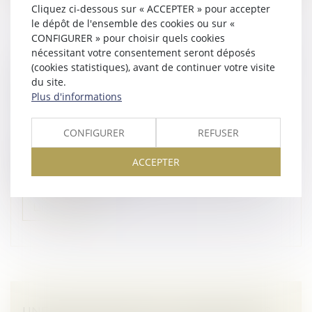
Cliquez ci-dessous sur « ACCEPTER » pour accepter
le dépôt de l'ensemble des cookies ou sur «
CONFIGURER » pour choisir quels cookies
nécessitant votre consentement seront déposés
LE REMBOURSEMENT D’UN VIREMENT SEPA
(cookies statistiques), avant de continuer votre visite
RÉSULTE D’UN RAPPORT ENTRE LA
du site.
BANQUE ET LE CRÉANCIER ET ÉCHAPPE
Plus d'informations
DONC AU GEL DES CRÉANCES ANTÉRIEURS !
Droit des sociétés
/
Procédures collectives
CONFIGURER
REFUSER
Par principe, l’ouverture d’une procédure collective
ACCEPTER
interdit le paiement des créances antérieures au
jugement d’ouverture...
Lire la suite
UNE DÉCISION PRISE À LA MAJORITÉ DES