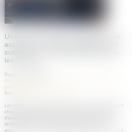
Une décision prise à la majorité des
associés ne saurait valablement se
substituer aux règles imposées par
les statuts
Publié le :
06/08/2025
Droit des sociétés
/
Droit des sociétés commerciales et
professionnelles
Source :
www.lemag-juridique.com
Les statuts constituent le socle d’une société et régissent
chaque aspect de son fonctionnement. Cette règle est
d’autant plus marquée dans les sociétés par actions
simplifiées (SAS), où la liberté statutaire permet aux
associés de fixer les modalités d’organisation de la société...