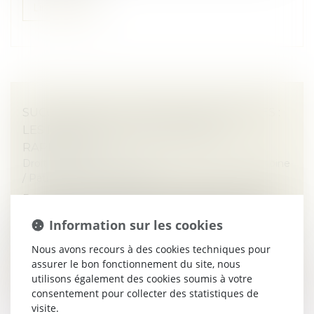
Lire la suite
SUCCESSIONS ET DONATIONS DÉGUISÉES :
LES FRUITS DOIVENT AUSSI ÊTRE
RAPPORTÉS
Droit de la famille, des personnes et de leur patrimoine
/
Patrimoine et succession
En matière successorale, les libéralités déguisées sont
soumises au rapport, c’est-à-dire qu’elles doivent être
Information sur les cookies
réintégrées dans la masse à partager entre les
héritiers. Le Cod...
Nous avons recours à des cookies techniques pour
assurer le bon fonctionnement du site, nous
Lire la suite
utilisons également des cookies soumis à votre
consentement pour collecter des statistiques de
visite.