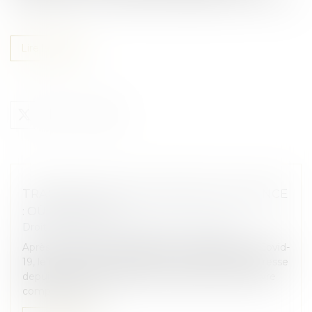
Lire la suite
TRANSMISSION D’ENTREPRISES EN FRANCE
: OÙ EN EST-ON ?
Droit des sociétés
/
Transmission d’entreprise
Après avoir diminué pendant la crise sanitaire du Covid-
19, le nombre de transmissions d’entreprises progresse
depuis 2022. Une tendance qui devrait se poursuivre
compte tenu du...