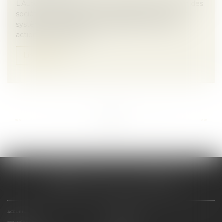
L'Autorité des marchés financiers attire l'attention des
sociétés cotées sur un marché réglementé ou un
système multilatéral de négociation, et de leurs
actionnaires, sur l’entr...
Lire la suite
...
...
<<
<
5
6
7
8
9
10
11
>
>>
CABINET SCM 15 LA REYNIE
ACCUEIL
PRÉSENTATION
COMPÉTENCES
CONTACT