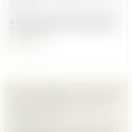
Droit de la famille, des personnes et de leur patrimoine
/
Filiation
Une femme de nationalité américaine et biélorusse a
donné naissance à un enfant en Floride en 2019. En
2021, elle a assigné un homme devant les juridictions
françaises en recher...
Lire la suite
ASSEMBLÉES GÉNÉRALES : ÉVOLUTION DES
RÈGLES CONCERNANT LA COMMUNICATION
AVEC LES ACTIONNAIRES ET LA DATE
D’ENREGISTREMENT
Droit des sociétés
/
Droit des sociétés commerciales
et professionnelles