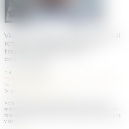
Violences faites aux femmes : faut-il
réformer l’incapacité totale de
travail, ou plutôt l’utiliser
correctement ?
Publié le :
05/06/2026
Droit de la famille, des personnes et de leur patrimoine
/
Violences familiales
Source :
theconversation.com
Notion juridique précise, l’incapacité totale de travail
mériterait d’être appliquée différemment, afin de mieux
rendre compte de la durée de vie gâchée des victimes de
violences...