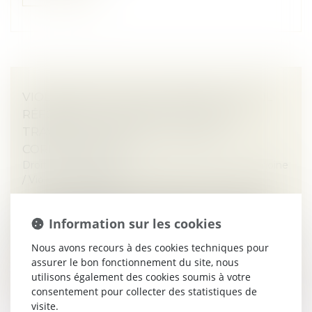
VIOLENCES FAITES AUX FEMMES : FAUT-IL
RÉFORMER L’INCAPACITÉ TOTALE DE
TRAVAIL, OU PLUTÔT L’UTILISER
CORRECTEMENT ?
Droit de la famille, des personnes et de leur patrimoine
/
Violences familiales
Notion juridique précise, l’incapacité totale de travail
mériterait d’être appliquée différemment, afin de
Information sur les cookies
mieux rendre compte de la durée de vie gâchée des
victimes de violence...
Nous avons recours à des cookies techniques pour
assurer le bon fonctionnement du site, nous
Lire la suite
utilisons également des cookies soumis à votre
consentement pour collecter des statistiques de
visite.