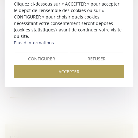
Cliquez ci-dessous sur « ACCEPTER » pour accepter
le dépôt de l'ensemble des cookies ou sur «
CONFIGURER » pour choisir quels cookies
nécessitant votre consentement seront déposés
CONSTRUCTION : ÉLIGIBILITÉ AU FONDS DE
(cookies statistiques), avant de continuer votre visite
PRÉVENTION DU PHÉNOMÈNE DE
du site.
Plus d'informations
MOUVEMENTS DE TERRAIN
Droit immobilier
/
Droit de la construction
CONFIGURER
REFUSER
L’arrêté du 23 avril 2026 modifie les critères d'éligibilité
à l'aide pour la prévention des désordres dans les
ACCEPTER
constructions liés au phénomène de retrait-
gonflement des sols ar...
Lire la suite
POINT DE DÉPART DU DÉLAI DE L’ACTION