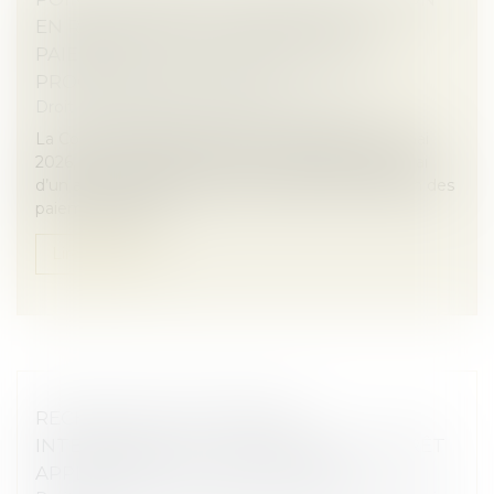
EN REPORT DE LA CESSATION DES
PAIEMENTS EN CAS D’EXTENSION DE
PROCÉDURE COLLECTIVE
Droit des sociétés
/
Procédures collectives
La Cour de cassation, dans un arrêt rendu le 20 mai
2026, est venue préciser le point de départ du délai
d’un an pour agir en report de la date de cessation des
paiements dans l...
Lire la suite
RECHERCHE DE PATERNITÉ
INTERNATIONALE : CASSATION DE L’ARRÊT
APPLIQUANT LA LOI DE FLORIDE