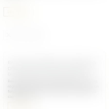
Lire la suite
RACHAT D’ENTREPRISE ET INFORMATION
DES SALARIÉS : UN DISPOSITIF RECENTRÉ
Droit des sociétés
/
Transmission d’entreprise
Récemment publiée, la loi de simplification revoit les
règles d’information des salariés en cas de vente d’un
fonds de commerce ou de cession de la majorité du
capital d’une soc...
Lire la suite