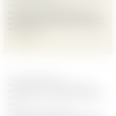
Droit immobilier
/
Baux d'habitation
Pour des raisons de sécurité ou de salubrité, les
propriétaires d’immeubles peuvent se voir contraints
de réaliser des travaux de réparations importants. Des
travaux qui peuvent...
Lire la suite
SUIVI APPROFONDI DES
RECOMMANDATIONS RELATIVES À LA
CONCEPTION ET À LA MISE EN ŒUVRE DE
LA RÉDUCTION DE LOYER DE SOLIDARITÉ
(RLS)
Droit immobilier
/
Baux d'habitation