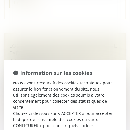
Lire la suite
LOGEMENT DÉCENT : DISTINCTION ENTRE
EXÉCUTION FORCÉE ET ACTION
INDEMNITAIRE
Droit immobilier
/
Baux d'habitation
Information sur les cookies
Le locataire d’un logement indécent peut exiger du
bailleur la réalisation des travaux nécessaires tant que
Nous avons recours à des cookies techniques pour
le manquement à l’obligation de délivrance perdure.
assurer le bon fonctionnement du site, nous
En revanche, l’in...
utilisons également des cookies soumis à votre
consentement pour collecter des statistiques de
Lire la suite
visite.
Cliquez ci-dessous sur « ACCEPTER » pour accepter
le dépôt de l'ensemble des cookies ou sur «
CONFIGURER » pour choisir quels cookies