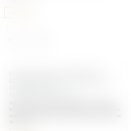
Lire la suite
COTISATIONS 2026 : UN ARRÊTÉ QUI
CONFIRME LES RÈGLES APPLICABLES AU
LOGEMENT SOCIAL
Droit immobilier
/
Baux d'habitation
Publié au Journal officiel, l'arrêté du 1er juin 2026 fixe
les modalités de calcul et de paiement des cotisations
dues par les organismes de logement social à la Caisse
de garan...