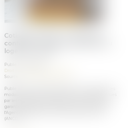
Cotisations 2026 : un arrêté qui
confirme les règles applicables au
logement social
Publié le :
26/06/2026
Droit immobilier
/
Baux d'habitation
Source :
www.lemag-juridique.com
Publié au Journal officiel, l'arrêté du 1er juin 2026 fixe les
modalités de calcul et de paiement des cotisations dues
par les organismes de logement social à la Caisse de
garantie du logement locatif social (CGLLS) ainsi qu'à
l'Agence nationale de contrôle du logement social
(ANCOLS)...