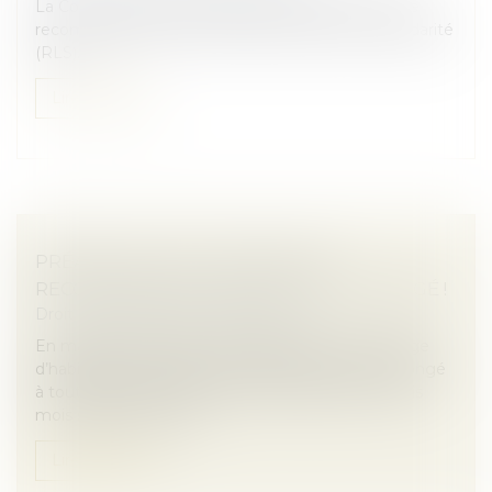
La Cour des comptes publie un rapport de suivi de
recommandation sur la réduction de loyer de solidarité
(RLS)...
Lire la suite
PRÉAVIS LOCATIF : REFUSER UN
RECOMMANDÉ NE BLOQUE PAS LE CONGÉ !
Droit immobilier
/
Baux d'habitation
En matière de location d’un logement vide à usage
d’habitation principale, le locataire peut donner congé
à tout moment, moyennant un préavis d’un à trois
mois selon les cas (ar...
Lire la suite