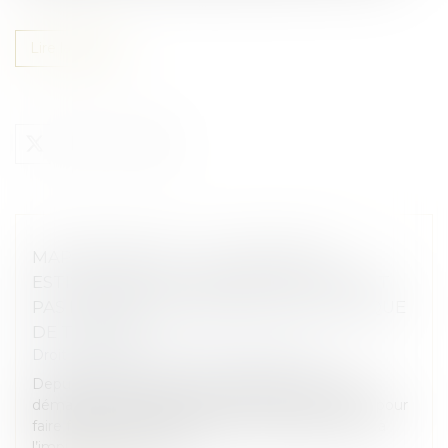
Lire la suite
MAPRIMERÉNOV' : LA SUSPENSION
ESTIVALE NE CONCERNERA FINALEMENT
PAS LES RÉNOVATIONS PAR GESTE UNIQUE
DE TRAVAUX
Droit immobilier
/
Droit de la construction
Depuis plusieurs années, la législation relative au
démarchage téléphonique n’a cessé de se durcir pour
faire face aux nombreux abus en la matière. Face à
l’impuissance de ces d...