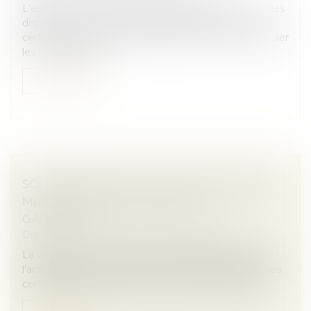
L'association UFC-Que Choisir dénonce « l'échec » des
dispositifs actuels d'aides MaPrimeRénov' ou les
certificats d'économies d'énergie (CEE) à faire basculer
les ménages vers...
Lire la suite
SOUS-TRAITANCE : PAS DE NULLITÉ SANS
MANQUEMENT PRÉALABLE AUX
GARANTIES
Droit immobilier
/
Droit de la construction
La validité d’un contrat de sous-traitance dépend de
l’acceptation du sous-traitant et de l’agrément de ses
conditions de paiement par le maître de l’ouvrage...