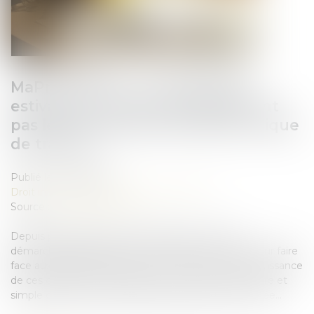
MaPrimeRénov' : la suspension
estivale ne concernera finalement
pas les rénovations par geste unique
de travaux
Publié le :
27/06/2025
Droit immobilier
/
Droit de la construction
Source :
www.boursier.com
Depuis plusieurs années, la législation relative au
démarchage téléphonique n’a cessé de se durcir pour faire
face aux nombreux abus en la matière. Face à l’impuissance
de ces différentes « tentatives », une interdiction pure et
simple de tout démarchage téléphonique a été votée...