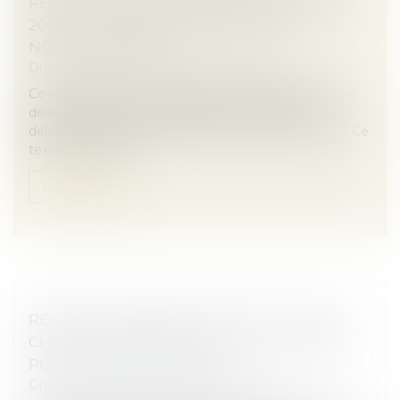
PERMIS DE CONSTRUIRE DÉLIVRÉS ENTRE
2021 ET 2024 PROLONGÉS PAR UN
NOUVEAU DÉCRET
Droit immobilier
/
Droit de la construction
Ce mardi 27 mai a été publié le décret prorogeant le
délai de validité des autorisations d'urbanisme
délivrées entre le 1er janvier 2021 et le 28 mai 2024. Ce
texte concrétise l...
Lire la suite
RÉNOVATION ÉNERGÉTIQUE : L'UFC-QUE
CHOISIR DEMANDE UN GUICHET UNIQUE
POUR TOUTES LES AIDES
Droit immobilier
/
Droit de la construction