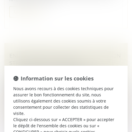
Lire la suite
ENRICHISSEMENT INJUSTIFIÉ : UNE ACTION
STRICTEMENT SUBSIDIAIRE !
Droit immobilier
/
Droit de la construction
Information sur les cookies
L’action fondée sur l’enrichissement injustifié, de
nature subsidiaire, ne peut être exercée lorsqu’une
Nous avons recours à des cookies techniques pour
autre action est possible, même si celle-ci se heurte à
assurer le bon fonctionnement du site, nous
un obstacle de dr...
utilisons également des cookies soumis à votre
consentement pour collecter des statistiques de
Lire la suite
visite.
Cliquez ci-dessous sur « ACCEPTER » pour accepter
le dépôt de l'ensemble des cookies ou sur «
CONFIGURER » pour choisir quels cookies