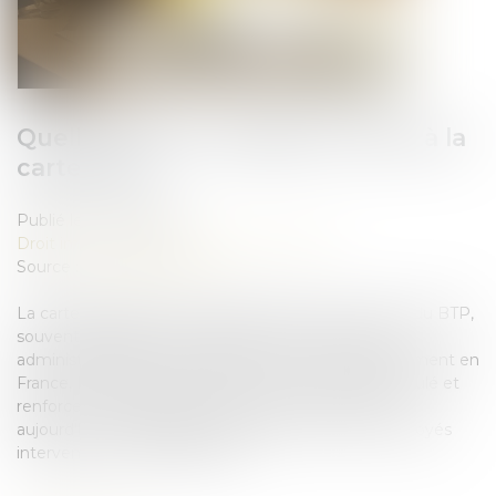
Quelles sont les obligations liées à la
carte BTP ?
Publié le :
02/05/2025
Droit immobilier
/
Droit de la construction
Source :
www.batiweb.com
La carte d’identification professionnelle d’un salarié du BTP,
souvent abrégée en carte BTP, est un document
administratif incontournable dans le secteur du bâtiment en
France. Introduite pour lutter contre le travail dissimulé et
renforcer la transparence dans le secteur, elle est
aujourd’hui une obligation légale pour tous les employés
intervenant sur les chantiers...