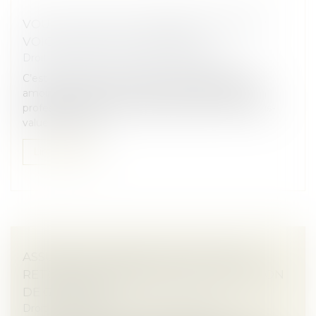
VOUS LOUEZ UN LOGEMENT EN LMNP ?
VOICI CE QU'IL FAUT RETENIR
Droit immobilier
/
Droit de la construction
C’est encore une niche fiscale qui disparaît et qui
amoindrit l’attractivité de la location meublée non
professionnelle. Et qui alourdit la taxation de la plus-
value à la revent...
Lire la suite
ASSURANCE CONSTRUCTION : PAS DE
RETOUR EN ARRIÈRE APRÈS ACCEPTATION
DE GARANTIE
Droit immobilier
/
Droit de la construction