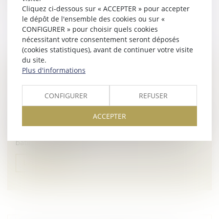
Lire la suite
Cliquez ci-dessous sur « ACCEPTER » pour accepter
le dépôt de l'ensemble des cookies ou sur «
CONFIGURER » pour choisir quels cookies
nécessitant votre consentement seront déposés
(cookies statistiques), avant de continuer votre visite
du site.
Plus d'informations
QUELLES SONT LES OBLIGATIONS LIÉES À
LA CARTE BTP ?
CONFIGURER
REFUSER
Droit immobilier
/
Droit de la construction
La carte d’identification professionnelle d’un salarié du
ACCEPTER
BTP, souvent abrégée en carte BTP, est un document
administratif incontournable dans le secteur du
bâtiment en France....
Lire la suite