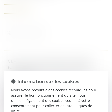
Lire la suite
CERTIFICATS D’ÉCONOMIES D’ÉNERGIE
(CEE) : ENCORE DES MODIFICATIONS À
CONNAÎTRE
Droit immobilier
/
Droit de la construction
Information sur les cookies
Pour rappel, le dispositif des certificats d’économies
Nous avons recours à des cookies techniques pour
d’énergie est une participation des entreprises privées
assurer le bon fonctionnement du site, nous
à la rénovation énergétique des bâtiments. Ce
utilisons également des cookies soumis à votre
dispositif fait l’ob...
consentement pour collecter des statistiques de
visite.