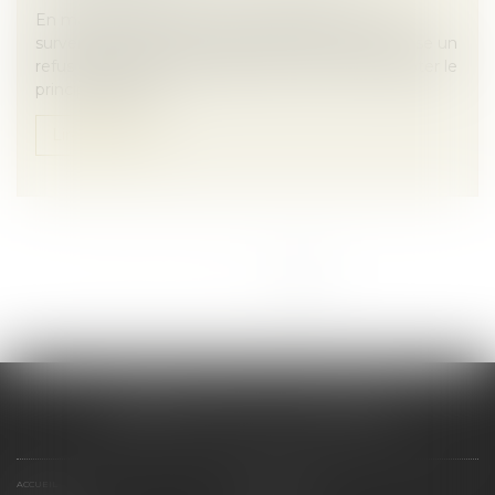
En matière d’assurance, il est fréquent, lors de la
survenance d’un dommage que l’assurance oppose un
refus de garantie. Toutefois celle-ci ne peut accepter le
principe de la ga...
Lire la suite
<<
<
1
2
3
4
>
>>
CABINET SCM 15 LA REYNIE
ACCUEIL
PRÉSENTATION