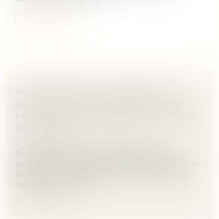
Lire la suite
MAPRIMERÉNOV' : LA SUSPENSION
ESTIVALE NE CONCERNERA FINALEMENT
PAS LES RÉNOVATIONS PAR GESTE UNIQUE
DE TRAVAUX
Droit immobilier
/
Droit de la construction
Depuis plusieurs années, la législation relative au
démarchage téléphonique n’a cessé de se durcir pour
faire face aux nombreux abus en la matière. Face à
l’impuissance de ces d...
Lire la suite