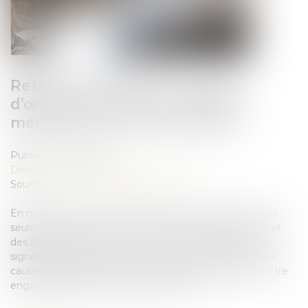
Retards de chantier : le maître
d’œuvre peut être condamné…
même par un tiers au contrat
Publié le :
18/07/2025
Droit immobilier
/
Droit de la construction
Source :
www.lemag-juridique.com
En matière de construction, le maître d’œuvre n’est pas
seulement tenu vis-à-vis de son client. Lorsqu’il commet
des fautes dans le suivi du chantier, notamment en ne
signalant pas les retards ou en ne documentant pas les
causes des retards, sa responsabilité peut également être
engagée à l’égard d’un tiers au contrat...