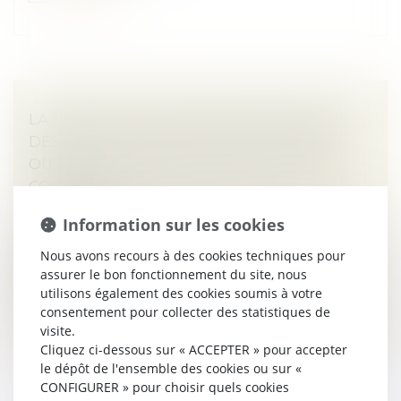
LA POMPE À CHALEUR AYANT NÉCESSITÉ
DES TRAVAUX MODESTES N’EST PAS UN
OUVRAGE AU SENS DE L’ARTICLE 1792 DU
CODE CIVIL !
Droit immobilier
/
Droit de la construction
Information sur les cookies
Depuis quelques années, la Cour de cassation a opéré
un revirement important concernant les éléments
Nous avons recours à des cookies techniques pour
d’équipement installés sur un ouvrage existant...
assurer le bon fonctionnement du site, nous
utilisons également des cookies soumis à votre
Lire la suite
consentement pour collecter des statistiques de
visite.
Cliquez ci-dessous sur « ACCEPTER » pour accepter
le dépôt de l'ensemble des cookies ou sur «
CONFIGURER » pour choisir quels cookies