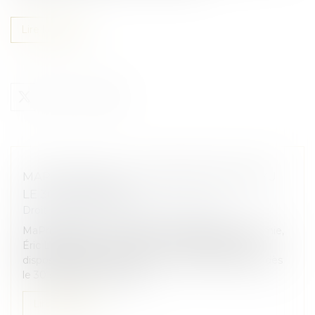
Lire la suite
MAPRIMERÉNOV' : REDÉMARRAGE PRÉVU
LE 30 SEPTEMBRE
Droit immobilier
/
Droit de la construction
MaPrimeRénov’ : alors que le ministre de l’Économie,
Éric Lombard, avait annoncé une suspension du
dispositif, le gouvernement a confirmé sa reprise dès
le 30 septembre. Le disp...
Lire la suite