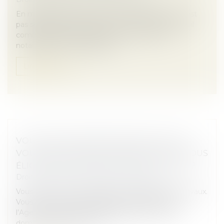
En matière de construction, le maître d’œuvre n’est
pas seulement tenu vis-à-vis de son client. Lorsqu’il
commet des fautes dans le suivi du chantier,
notamment en ne signalant...
Lire la suite
VOUS ÊTES PROPRIÉTAIRE BAILLEUR ET
VOUS ENVISAGEZ DES TRAVAUX, ÊTES-VOUS
ÉLIGIBLE AUX SUBVENTIONS DE L’ANAH ?
Droit immobilier
/
Droit de la construction
Vous louez un bien et prévoyez d’y réaliser des travaux.
Vous êtes peut-être éligible aux subventions de
l’Agence nationale de l’habitat (ANAH). Il serait
dommage de passer à cô...