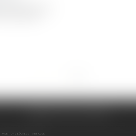
ime de la communauté
 en principe, des
<<
<
1
2
3
>
>>
CABINET SCM 15 LA REYNIE
MENTIONS LÉGALES
ARTICLES