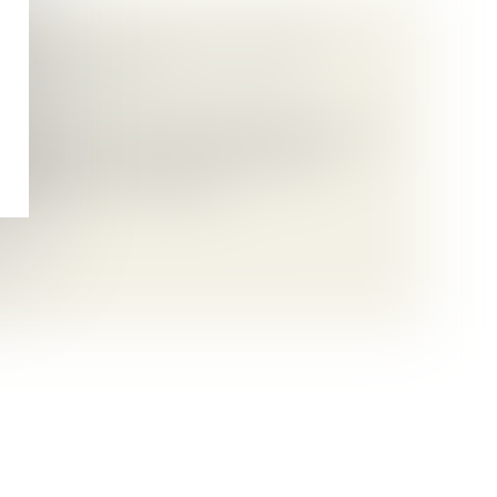
UFRUIT : COMMENT SE DÉROULE
RÉFÉRENTIELLE ?
des personnes et de leur patrimoine
ntielle d’une entreprise agricole est prévue
et suivants du Code civil. Ce mécanisme
articipant à l’exploitation...