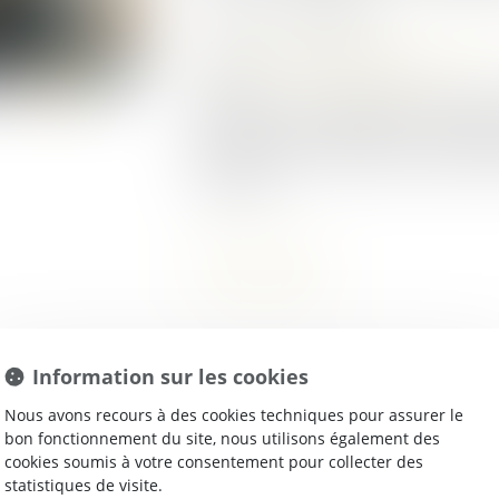
Publié le :
17/06/2025
Droit de la famille, des personnes
Source :
www.impots.gouv.fr
Depuis un an, la direction généra
(DGFiP) s'est mobilisée pour l'app
dispositif de décharge de solidari
conjoints...
Lire la suite
Information sur les cookies
Nous avons recours à des cookies techniques pour assurer le
bon fonctionnement du site, nous utilisons également des
cookies soumis à votre consentement pour collecter des
statistiques de visite.