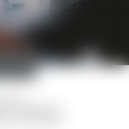
ACTUS
CONTACT
ntre ex-
forme appliquée
dité et humanité