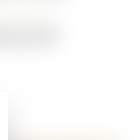
 et de leur patrimoine
le des Finances publiques
lication de la réforme du
té de paiement entre ex-