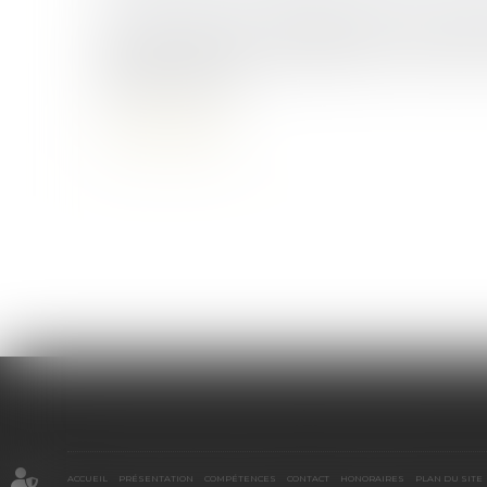
Dans le cadre d’un mariage soumis au rég
légale, les biens acquis pendant l’union sont,
biens communs...
Lire la suite
ACCUEIL
PRÉSENTATION
COMPÉTENCES
CONTACT
HONORAIRES
PLAN DU SITE