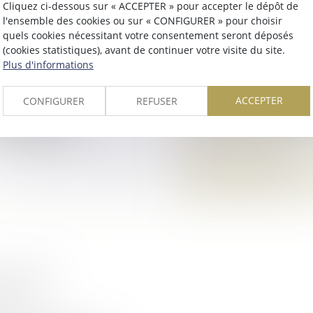
Cliquez ci-dessous sur « ACCEPTER » pour accepter le dépôt de
l'ensemble des cookies ou sur « CONFIGURER » pour choisir
INTS : UNE
BIEN GREVÉ D’US
quels cookies nécessitant votre consentement seront déposés
RAPIDITÉ ET
L’ATTRIBUTION P
(cookies statistiques), avant de continuer votre visite du site.
Droit de la famille, 
Plus d'informations
 patrimoine
L’attribution préfére
ACCEPTER
par les articles 831 
CONFIGURER
REFUSER
ances publiques
permet à un héritier p
 la réforme du
nt entre ex-...
Lire la suite
ISCATION
LEUR
 patrimoine