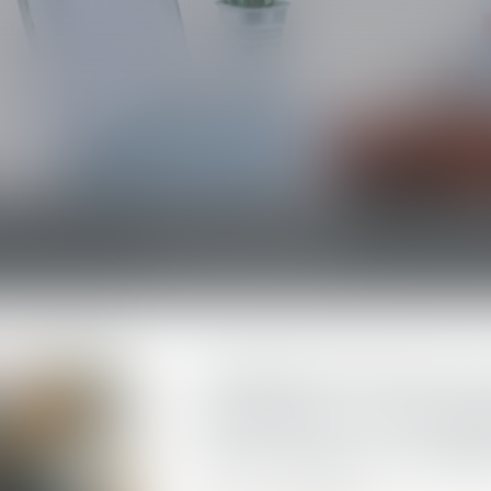
PRÉSENTATION
COMPÉTENCES
ACTUALITÉS
Solidarité fiscale e
conjoints : une ré
avec rigueur, rapi