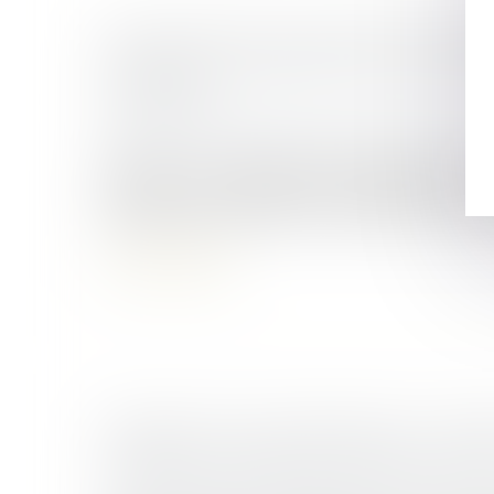
SOLIDARITÉ FISCALE ENTRE EX-CONJO
RÉFORME APPLIQUÉE AVEC RIGUEUR, 
HUMANITÉ
Droit de la famille, des personnes et de leur
Depuis un an, la direction générale des Fin
(DGFiP) s'est mobilisée pour l'application de
dispositif de décharge de solidarité de paieme
Lire la suite
MARIAGE SOUS COMMUNAUTÉ : CONF
POSSIBLE D’UN BIEN COMMUN EN VA
Droit de la famille, des personnes et de leur