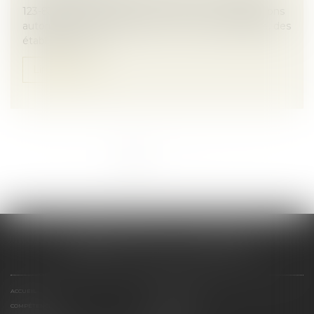
123-83-3 dans le Code de commerce. Ces dispositions
autorisent le regroupement, à une même adresse, des
établissements...
Lire la suite
<<
<
1
2
3
4
5
>
>>
CABINET SCM 15 LA REYNIE
ACCUEIL
PRÉSENTATION
COMPÉTENCES
CONTACT