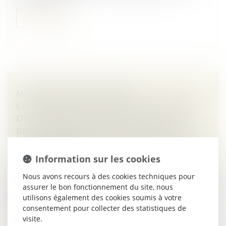
Lire la suite
MASSE DES OBLIGATAIRES :
L’AUTORISATION D’AGIR PEUT RÉSULTER
D’UNE CONSULTATION ÉCRITE ET ÊTRE
RÉGULARISÉE EN COURS D’INSTANCE
Droit des sociétés
/
Droit des sociétés commerciales
et professionnelles
Information sur les cookies
La Cour de cassation confirme une évolution notable
Nous avons recours à des cookies techniques pour
dans le régime de l’action exercée au nom de la masse
assurer le bon fonctionnement du site, nous
des obligataires. Si l’article L. 228-54 du code de
utilisons également des cookies soumis à votre
commerce exige bien...
consentement pour collecter des statistiques de
visite.
Lire la suite