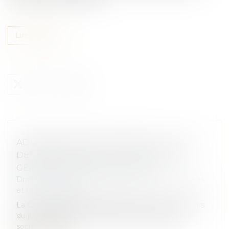
Lire la suite
ADMINISTRATEUR PROVISOIRE : LE JUGE
DES RÉFÉRÉS NE PEUT RÉVOQUER LE
GÉRANT D’UNE SOCIÉTÉ CIVILE
Droit des sociétés
/
Droit des sociétés commerciales
et professionnelles
La Cour de cassation rappelle les limites des pouvoirs
du juge des référés en matière de gestion des
sociétés civiles...