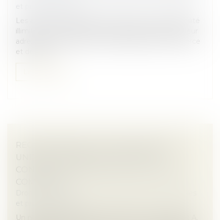
et professionnelles
Les associés et dirigeants de sociétés à responsabilité
illimitée ont désormais la possibilité de dissimuler leur
adresse personnelle au sein du registre du commerce
et des soci...
Lire la suite
REGROUPEMENT D’ÉTABLISSEMENTS À
UNE MÊME ADRESSE : NOUVELLES
CONDITIONS PRÉVUES PAR LE CODE DE
COMMERCE
Droit des sociétés
/
Droit des sociétés commerciales
et professionnelles
Un nouvel arrêté introduit les articles A. 123-83-2 et A.