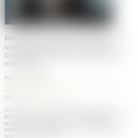
Regroupement d’établissements à
une même adresse : nouvelles
conditions prévues par le Code de
commerce
Publié le :
02/09/2025
Droit des sociétés
/
Droit des sociétés commerciales et
professionnelles
Source :
www.lemag-juridique.com
Un nouvel arrêté introduit les articles A. 123-83-2 et A. 123-
83-3 dans le Code de commerce. Ces dispositions
autorisent le regroupement, à une même adresse, des
établissements appartenant à une même entité, sous
réserve de deux conditions...