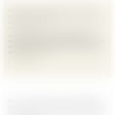
DU NOUVEAU POUR LE DIRECTOIRE DES
SOCIÉTÉS ANONYMES
Droit des sociétés
/
Droit des sociétés commerciales
et professionnelles
Le seuil du capital social en dessous duquel le
directoire d’une société anonyme peut être composé
d’une seule personne, qui prend le titre de directeur
général unique, vient d’...
Lire la suite
RCS : LA CONFIDENTIALITÉ DES ADRESSES
DES ASSOCIÉS ET DIRIGEANTS RENFORCÉE !
Droit des sociétés
/
Droit des sociétés commerciales