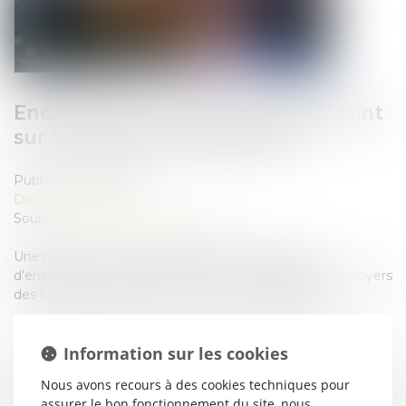
Encadrement des loyers : petit point
sur les sanctions applicables
Publié le :
20/05/2025
Droit immobilier
Source :
www.editions-legislatives.fr
Une réponse ministérielle récapitule les moyens
d'encourager et de faire respecter l'encadrement des loyers
des logements dans les zones où il est applicable...
Information sur les cookies
Lire la suite
Nous avons recours à des cookies techniques pour
assurer le bon fonctionnement du site, nous