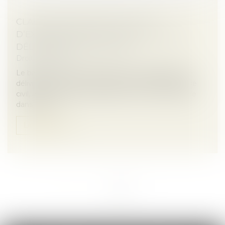
CLAUSE DE NON-RECOURS : PAS
D’EXONÉRATION DE L’OBLIGATION DE
DÉLIVRANCE DU BAILLEUR
Droit immobilier
Le bailleur ne peut s’exonérer de son obligation de
délivrance, prévue aux articles 1719 et 1720 du Code
civil, au moyen d’une clause de non-recours insérée
dans le bail...
Lire la suite
<<
<
1
2
>
>>