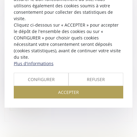
utilisons également des cookies soumis à votre
consentement pour collecter des statistiques de
visite.
Cliquez ci-dessous sur « ACCEPTER » pour accepter
le dépôt de l'ensemble des cookies ou sur «
CONFIGURER » pour choisir quels cookies
nécessitant votre consentement seront déposés
ENCADREMENT DES LOYERS : PETIT POINT
(cookies statistiques), avant de continuer votre visite
SUR LES SANCTIONS APPLICABLES
du site.
Plus d'informations
Droit immobilier
Une réponse ministérielle récapitule les moyens
CONFIGURER
REFUSER
d'encourager et de faire respecter l'encadrement des
loyers des logements dans les zones où il est
ACCEPTER
applicable...
Lire la suite