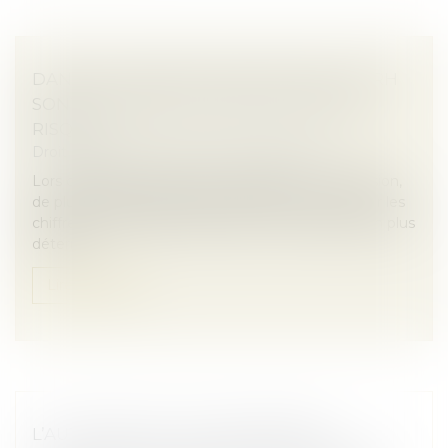
DANS LES FUSIONS-ACQUISITIONS, LES RH
SONT DEVENUES LE VRAI FACTEUR DE
RISQUE.
Droit des sociétés
/
Fusions et acquisitions
Lors d’opérations de fusion-acquisition ou de scission,
de plus en plus fréquentes, l’attention se porte sur les
chiffres. Pourtant, les RH jouent un rôle de plus en plus
déterm...
Lire la suite
L’AUTORITÉ DE LA CONCURRENCE