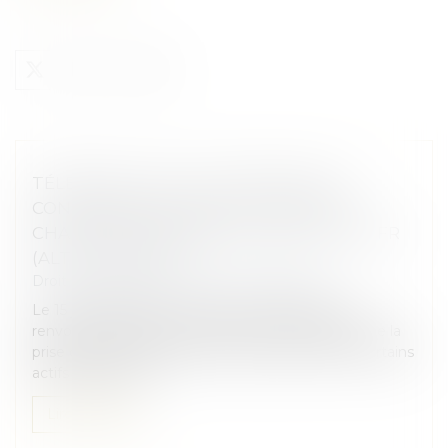
TÉLÉCOMS – SFR : L’AUTORITÉ DE LA
CONCURRENCE SERA L’AUTORITÉ EN
CHARGE DE L’EXAMEN DU RACHAT DE SFR
(ALTICE FRANCE)
Droit des sociétés
/
Fusions et acquisitions
Le 15 juillet 2026, la Commission européenne a
renvoyé à l’Autorité de la concurrence l’examen de la
prise de contrôle exclusif par le groupe Iliad de certains
actifs détenus pa...
Lire la suite