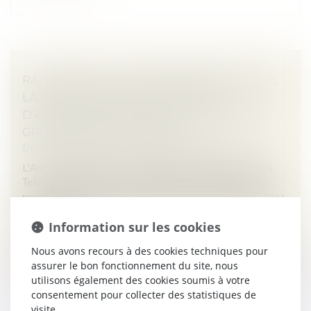
RACHAT DE SFR : L’ARCEP PREND ACTE DE
LA SIGNATURE D’UN PROTOCOLE
D’ACCORD PAR BOUYGUES TELECOM, LE
GROUPE ILIAD ET ORANGE
Droit des sociétés
/
Fusions et acquisitions
L’Arcep a été informée, samedi 6 juin par Bouygues
Telecom, Iliad (Free) et Orange, de la signature d’un
protocole d’accord avec Altice France pour lui racheter
sa filiale SFR,...
Information sur les cookies
Lire la suite
Nous avons recours à des cookies techniques pour
assurer le bon fonctionnement du site, nous
utilisons également des cookies soumis à votre
consentement pour collecter des statistiques de
visite.