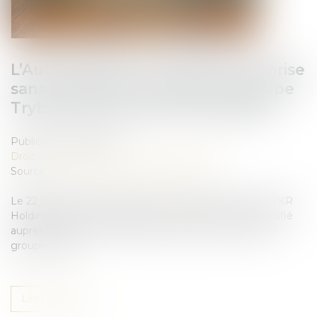
L’Autorité de la concurrence autorise
sans conditions le rachat du groupe
Tryba par le groupe VKR Holding
Publié le :
29/08/2025
Droit des sociétés
/
Fusions et acquisitions
Source :
www.autoritedelaconcurrence.fr
Le 22 juillet 2025, la société Dovista, filiale du groupe VKR
Holding qui contrôle également la société Velux, a notifié
auprès de l’Autorité son projet de prise de contrôle du
groupe Tryba...
Lire la suite