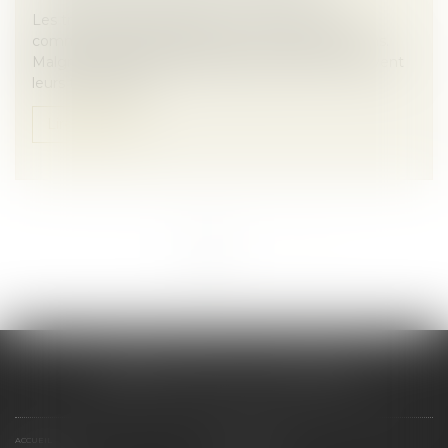
Les troubles géopolitiques et les incertitudes
commerciales compliquent les fusions-acquisitions.
Malgré la volatilité, les dirigeants aguerris poursuivent
leurs transactions.
Lire la suite
<<
<
1
2
>
>>
CABINET SCM 15 LA REYNIE
ACCUEIL
PRÉSENTATION