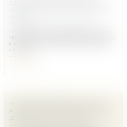
AUTORISE SANS CONDITIONS LE RACHAT
DU GROUPE TRYBA PAR LE GROUPE VKR
HOLDING
Droit des sociétés
/
Fusions et acquisitions
Le 22 juillet 2025, la société Dovista, filiale du groupe
VKR Holding qui contrôle également la société Velux,
a notifié auprès de l’Autorité son projet de prise de
contrôle du...
Lire la suite
LE MARCHÉ EUROPÉEN DES FUSIONS-
ACQUISITIONS EST DYNAMIQUE, MALGRÉ
LES INCERTITUDES POLITIQUES
Droit des sociétés
/
Fusions et acquisitions