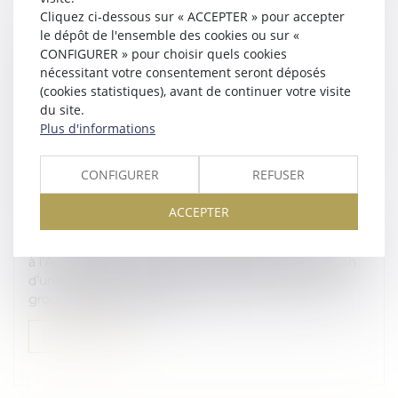
Cliquez ci-dessous sur « ACCEPTER » pour accepter
le dépôt de l'ensemble des cookies ou sur «
LA COMMISSION EUROPÉENNE RENVOIE À
CONFIGURER » pour choisir quels cookies
L’AUTORITÉ DE LA CONCURRENCE
nécessitant votre consentement seront déposés
L’EXAMEN DE LA CRÉATION D’UNE
(cookies statistiques), avant de continuer votre visite
ENTREPRISE COMMUNE PAR LES GROUPES
du site.
Plus d'informations
AUCHAN ET ITM ENTREPRISES POUR
L’EXPLOITATION DE 167 POINTS DE VENTE
DE DISTRIBUTION AU DÉTAIL À
CONFIGURER
REFUSER
DOMINANTE ALIMENTAIRE SOUS LE
ACCEPTER
Droit des sociétés
/
Fusions et acquisitions
Le 22 mai 2026, la Commission européenne a renvoyé
à l’Autorité de la concurrence l’examen de la création
d’une entreprise commune de plein exercice par le
groupe Auchan (Auchan...
Lire la suite