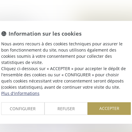
EVABLE EN
CONTESTATION DE
R DISSIDENT !
SIGNIFICATION N’
Information sur les cookies
DISPOSITIONS DE 
Nous avons recours à des cookies techniques pour assurer le
COMMERCE LORSQ
on prioritaire de
bon fonctionnement du site, nous utilisons également des
LETTRE INITIALE
e L. 626-31 du Code de
cookies soumis à votre consentement pour collecter des
Droit des sociétés
/
P
statistiques de visite.
Cliquez ci-dessous sur « ACCEPTER » pour accepter le dépôt de
Selon l’article R.624
l'ensemble des cookies ou sur « CONFIGURER » pour choisir
créance autre que cel
quels cookies nécessitant votre consentement seront déposés
contestée, le mandatai
(cookies statistiques), avant de continuer votre visite du site.
Plus d'informations
Lire la suite
ACCEPTER
CONFIGURER
REFUSER