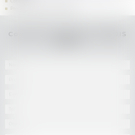
Contrat
Procédure d’appel / Postulation
Contacter
Charlotte
DUBOIS
MARET