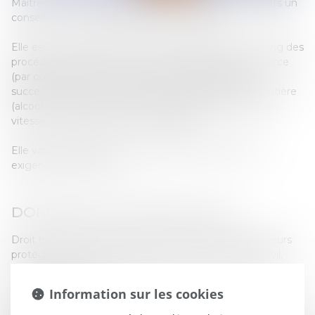
Maitre Charlotte DUBOIS-MARET propose à ses clients un
conseil et un accompagnement sur-mesure.
Elle est en capacité de vous accompagner tout au long des
procédures notamment dans des procédures de divorce
(par consentement mutuel ou par acte d’avocat),
succession, permis de conduire annulé, infractions routière
(alcool au volant, conduite sous stupéfiants, excès de
vitesse), contestation de contravention.
Elle vous épaulera tout au long des procédures avec
exigence et conviction.
DOMAINES D’INTERVENTION :
Droit routier, droit des personnes, de la famille et majeurs
protégés, droit pénal, droit des contrats, et du droit civil.
Droit Pénal :
Information sur les cookies
Permis de conduire / route