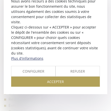
Nous avons recours à des cookies techniques pour
Assistance garde à vue/ tribunal correctionnel/ Cour
assurer le bon fonctionnement du site, nous
d’Assises / Comparution sur reconnaissance préalable de
utilisons également des cookies soumis à votre
culpabilité
consentement pour collecter des statistiques de
Indemnisation du préjudice corporel
visite.
Assistance victime / Mineurs
Cliquez ci-dessous sur « ACCEPTER » pour accepter
le dépôt de l'ensemble des cookies ou sur «
Droit de la famille :
CONFIGURER » pour choisir quels cookies
nécessitant votre consentement seront déposés
Divorces (consentement mutuel ou contentieux)
(cookies statistiques), avant de continuer votre visite
Assistance éducative
du site.
Mariage
Plus d'informations
Séparation
Adoption etc…
CONFIGURER
REFUSER
Droit civil :
ACCEPTER
Logement / location
Crédit / consommation
Responsabilité
Exécution