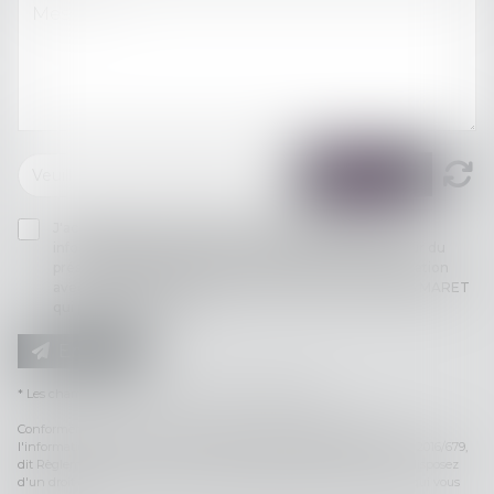
J'accepte que les informations saisies soient traitées
informatiquement par SCM 15 LA REYNIE et l'hébergeur du
présent site dans le cadre de ma demande et de la relation
avec SCM 15 LA REYNIE et/ou Maître Charlotte DUBOIS MARET
qui peut en découler.
Envoyer
* Les champs suivis d'un astérisque sont obligatoires.
Conformément à la loi n°78-17 du 6 janvier 1978 modifiée relative à
l'informatique, aux fichiers et aux libertés, et au règlement européen 2016/679,
dit Règlement Général sur la Protection des Données (RGPD), vous disposez
d'un droit d'accès, de rectification, de suppression des informations qui vous