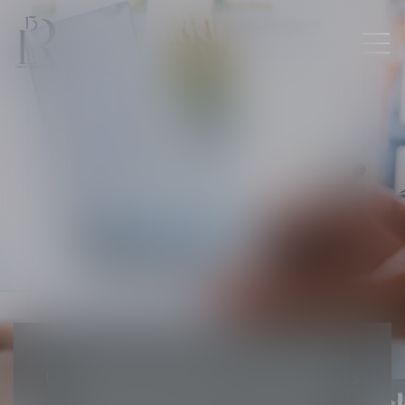
HONORAIRES
LES HONORAIRES D’AVOCAT SONT
LIBREMENT FIXÉS DANS LE RESPECT DES
DISPOSITIONS DE LA LOI DU 31