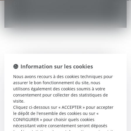
DÉCEMBRE 1991 N° 1130 ET DU DÉCRET DU
27 NOVEMBRE 1991 N° 11971 ET DU
DÉCRET DU 12 JUILLET 2005 N° 790.
LES DIFFÉRENTES FORMES
DE CALCUL DES HONORAIRES
Information sur les cookies
Nous avons recours à des cookies techniques pour
assurer le bon fonctionnement du site, nous
utilisons également des cookies soumis à votre
HONORAIRES AU TEMPS PASSÉ
consentement pour collecter des statistiques de
visite.
Cliquez ci-dessous sur « ACCEPTER » pour accepter
​HONORAIRES AU FORFAIT
le dépôt de l'ensemble des cookies ou sur «
CONFIGURER » pour choisir quels cookies
nécessitant votre consentement seront déposés