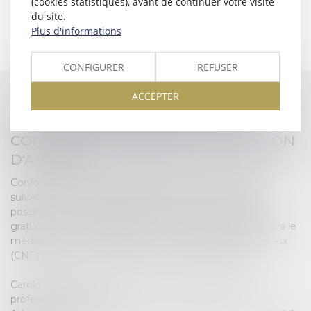
(cookies statistiques), avant de continuer votre visite
​HONORAIRES AU RÉSULTAT
du site.
Plus d'informations
CONFIGURER
REFUSER
ACCEPTER
MÉDIATEUR NATIONAL DE LA
CONSOMMATION DE LA PROFESSION
D'AVOCAT
Conformément aux dispositions des articles L. 612-1 et
suivants du Code de la consommation, vous avez la
possibilité, en cas de litige avec un avocat, de recourir
gratuitement au Médiateur de la consommation qui sera le
médiateur national près du Conseil National des Barreaux
(CNB) et dont les coordonnées sont les suivantes :
Carole Pascarel, médiateur de la consommation de la
profession d’avocat